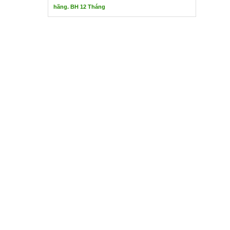
hãng. BH 12 Tháng
ĐỒNG HỒ ĐO LƯU LƯỢNG SEAMETRICS
Liên hệ
Hãng sản xuất : Seametrics
Xuất xứ : Mỹ
Hàng chính hãng uy tín. Chất lượng tiêu chuẩn 
TTECH Đại diện chính hãng và nhập khẩu trực t