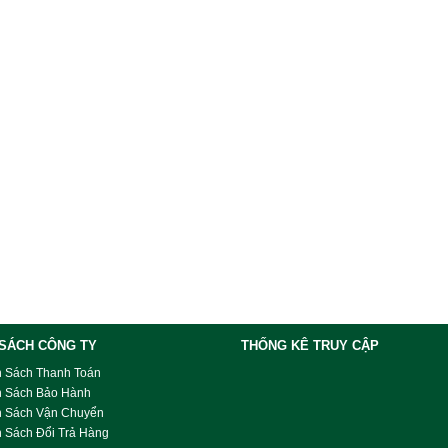
 SÁCH CÔNG TY
THỐNG KÊ TRUY CẬP
h Sách Thanh Toán
h Sách Bảo Hành
h Sách Vận Chuyển
 Sách Đổi Trả Hàng