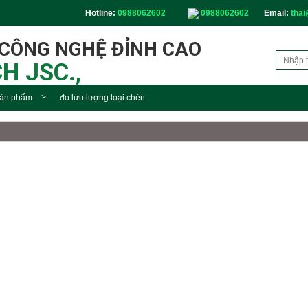
Hotline:
0988062602
0988062602
Email:
thai
 CÔNG NGHỆ ĐỈNH CAO
H JSC.,
ản phẩm
đo lưu lượng loại chèn