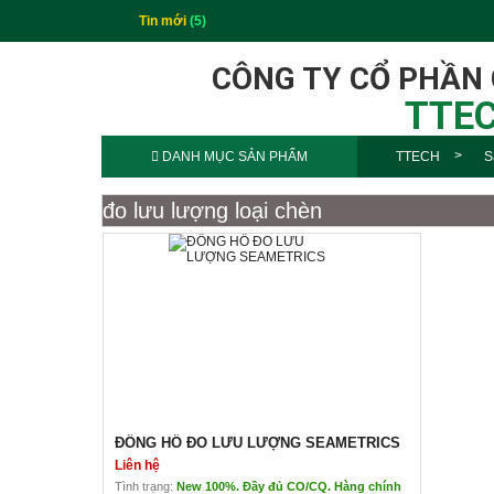
Tin mới
(5)
CÔNG TY CỔ PHẦN
TTEC
DANH MỤC SẢN PHẨM
TTECH
S
đo lưu lượng loại chèn
ĐỒNG HỒ ĐO LƯU LƯỢNG SEAMETRICS
Liên hệ
Tình trạng:
New 100%. Đầy đủ CO/CQ. Hàng chính