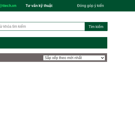
@ttech.vn
Tư vấn kỹ thuật
Đóng góp ý kiến