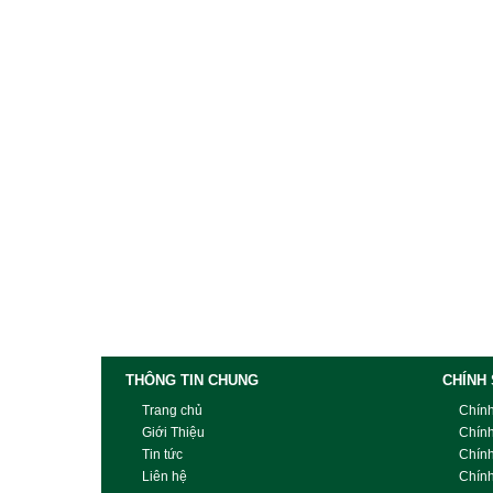
THÔNG TIN CHUNG
CHÍNH
Trang chủ
Chín
Giới Thiệu
Chín
Tin tức
Chín
Liên hệ
Chính