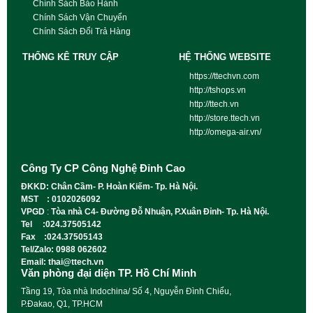
Chính Sách Bảo Hành
Chính Sách Vận Chuyển
Chính Sách Đổi Trả Hàng
THỐNG KÊ TRUY CẬP
HỆ THỐNG WEBSITE
https://ttechvn.com
http://tshops.vn
http://ttech.vn
http://store.ttech.vn
http://omega-air.vn/
Công Ty CP Công Nghệ Đỉnh Cao
ĐKKD: Chân Cầm- P. Hoàn Kiếm- Tp. Hà Nội.
MST : 0102026092
VPGD
:
Tòa nhà C4- Đường Đỗ Nhuận, P.Xuân Đỉnh- Tp. Hà Nội.
Tel :024.37505142
Fax :024.37505143
Tel/Zalo: 0988 062602
Email: thai@ttech.vn
Văn phòng đại diện TP. Hồ Chí Minh
Tầng 19, Tòa nhà Indochina/ Số 4, Nguyễn Đình Chiểu,
P.Đakao, Q1, TP.HCM