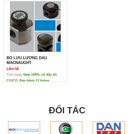
ĐO LƯU LƯỢNG DẦU
MACNAUGHT
Liên hệ
Tình trạng:
New 100%, có đầy đủ
CO/CQ. Bảo hành 12 tháng
ĐO LƯU LƯỢNG DẦU
MACNAUGHT
Liên hệ
Xuất xứ: Macnaught- Úc

ĐỐI TÁC
Độ chính xác và độ lặp lại cao

Thích hợp cho chất lỏng, nhớt

Hiệu quả cao

Độ chính xác không bị ảnh hưởng bởi những thay 
Yêu cầu bảo trì tối thiểu

Dễ cài đặt
