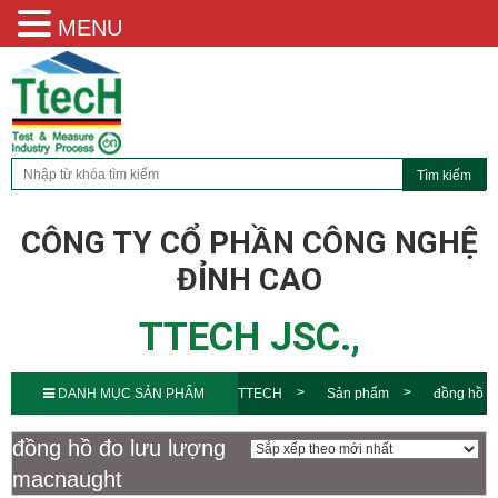
MENU
CÔNG TY CỔ PHẦN CÔNG NGHỆ
ĐỈNH CAO
TTECH JSC.,
DANH MỤC SẢN PHẨM
TTECH
Sản phẩm
đồng hồ
đo lưu lượng macnaught
đồng hồ đo lưu lượng
macnaught