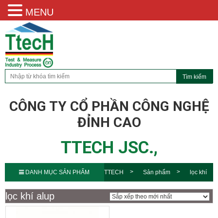
MENU
CÔNG TY CỔ PHẦN CÔNG NGHỆ
ĐỈNH CAO
TTECH JSC.,
DANH MỤC SẢN PHẨM
TTECH
Sản phẩm
lọc khí
alup
lọc khí alup