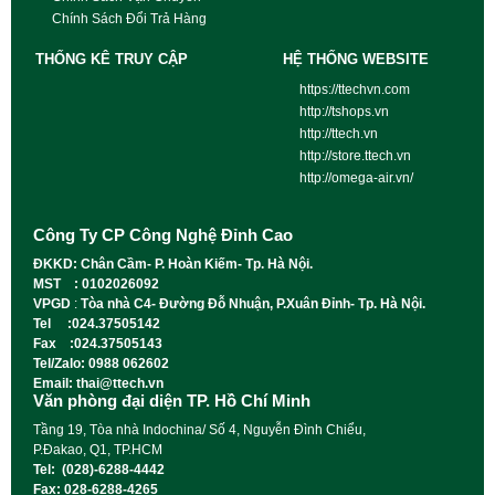
Chính Sách Đổi Trả Hàng
THỐNG KÊ TRUY CẬP
HỆ THỐNG WEBSITE
https://ttechvn.com
http://tshops.vn
http://ttech.vn
http://store.ttech.vn
http://omega-air.vn/
Công Ty CP Công Nghệ Đỉnh Cao
ĐKKD: Chân Cầm- P. Hoàn Kiếm- Tp. Hà Nội.
MST : 0102026092
VPGD
:
Tòa nhà C4- Đường Đỗ Nhuận, P.Xuân Đỉnh- Tp. Hà Nội.
Tel :024.37505142
Fax :024.37505143
Tel/Zalo: 0988 062602
Email: thai@ttech.vn
Văn phòng đại diện TP. Hồ Chí Minh
Tầng 19, Tòa nhà Indochina/ Số 4, Nguyễn Đình Chiểu,
P.Đakao, Q1, TP.HCM
Tel: (028)-6288-4442
Fax: 028-6288-4265