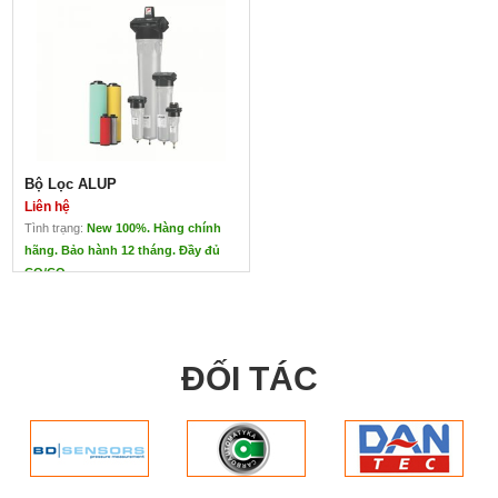
Bộ Lọc ALUP
Liên hệ
Tình trạng:
New 100%. Hàng chính
hãng. Bảo hành 12 tháng. Đầy đủ
CO/CQ
Bộ Lọc ALUP
Liên hệ
Bộ lọc Alup
Giữ cho không khí của bạn ở dạng
ĐỐI TÁC
tối ưu.
Bộ lọc khí giúp cải thiện chất lượng
khí nén.
Năng suất và chất lượng tổng thể
của sản phẩm được tăng lên bằng
cách làm sạch không khí nén từ các
hạt bụi và dầu.
ALUP Tiết kiệm chi phí
Vận hành và lắp đặt đơn giản