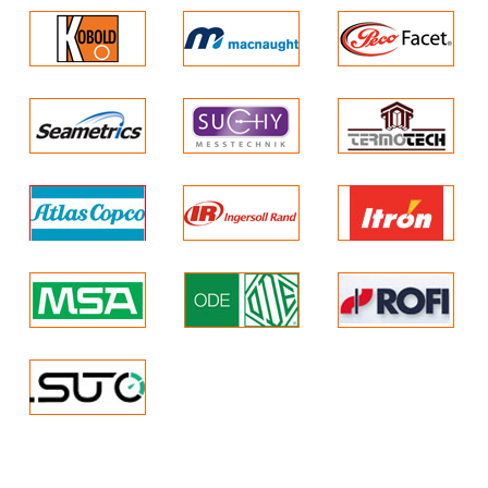
Bộ lọc không khí ALUP tương thích
với bất kỳ công nghệ nào và có thể
được lắp đặt vào mạng lưới phân
phối không khí hiện có.
Thay thế hộp mực nhanh.
Chỉ định tạp chất lọc không khí