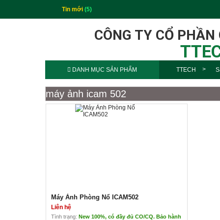
Tin mới
(5)
CÔNG TY CỔ PHẦN
TTEC
DANH MỤC SẢN PHẨM
TTECH
S
máy ảnh icam 502
Máy Ảnh Phòng Nổ ICAM502
Liên hệ
Tình trạng:
New 100%, có đầy đủ CO/CQ. Bảo hành