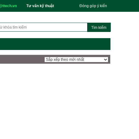
@ttech.vn
Tư vấn kỹ thuật
Đóng góp ý kiến