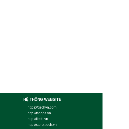
HỆ THỐNG WEBSITE
https://ttechvn.com
http://tshops.vn
http://ttech.vn
http://store.ttech.vn