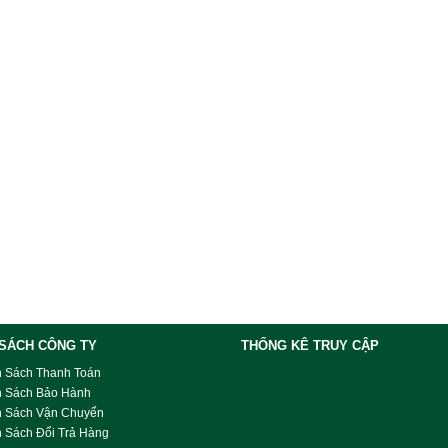
 SÁCH CÔNG TY
THỐNG KÊ TRUY CẬP
h Sách Thanh Toán
h Sách Bảo Hành
h Sách Vận Chuyển
 Sách Đổi Trả Hàng