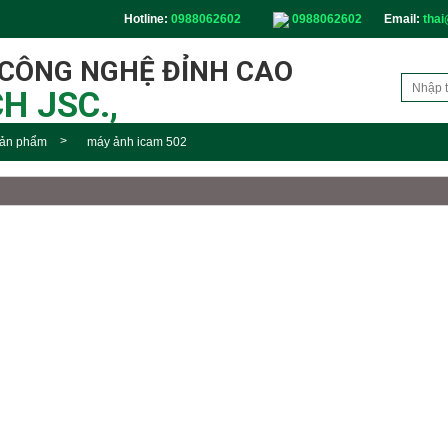
Hotline:
0988062602
0988062602
Email:
thai
 CÔNG NGHỆ ĐỈNH CAO
H JSC.,
ản phẩm
máy ảnh icam 502