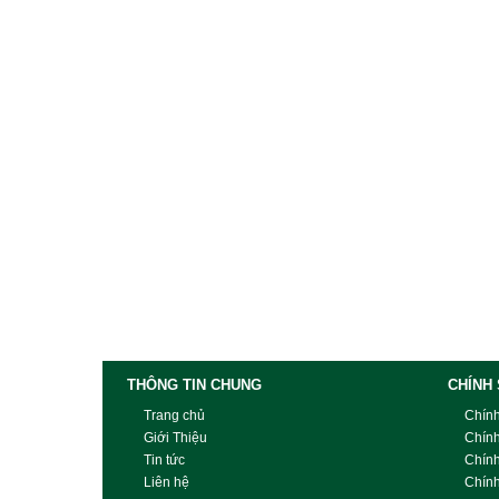
Battery life
Up to 600 shots without flash
and up to 100 shots with flash
taken one after the other.
THÔNG TIN CHUNG
CHÍNH
Trang chủ
Chín
Giới Thiệu
Chín
Tin tức
Chín
Liên hệ
Chính