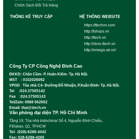
Chính Sách Đổi Trả Hàng
THỐNG KÊ TRUY CẬP
HỆ THỐNG WEBSITE
https://ttechvn.com
http://tshops.vn
http://ttech.vn
http://store.ttech.vn
http://omega-air.vn/
Công Ty CP Công Nghệ Đỉnh Cao
ĐKKD: Chân Cầm- P. Hoàn Kiếm- Tp. Hà Nội.
MST : 0102026092
VPGD
:
Tòa nhà C4- Đường Đỗ Nhuận, P.Xuân Đỉnh- Tp. Hà Nội.
Tel :024.37505142
Fax :024.37505143
Tel/Zalo: 0988 062602
Email: thai@ttech.vn
Văn phòng đại diện TP. Hồ Chí Minh
Tầng 19, Tòa nhà Indochina/ Số 4, Nguyễn Đình Chiểu,
P.Đakao, Q1, TP.HCM
Tel: (028)-6288-4442
Fax: 028-6288-4265