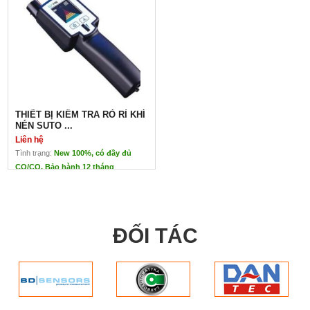
THIẾT BỊ KIỂM TRA RÒ RỈ KHÍ
NÉN SUTO ...
Liên hệ
Tình trạng:
New 100%, có đầy đủ
CO/CQ. Bảo hành 12 tháng
THIẾT BỊ KIỂM TRA RÒ RỈ KHÍ
NÉN SUTO S530
Liên hệ
Thiết Bị Đo Rò Rỉ Khí Nén S530 Suto
ĐỐI TÁC
Xuất xứ: SuTo- Đức
Thông số kỹ thuật:
Tần số làm việc : 40 kHz ± 2 kHz
1)  Cung cấp tai nghe, sạc pin, bộ định hướng, con trỏ LAS