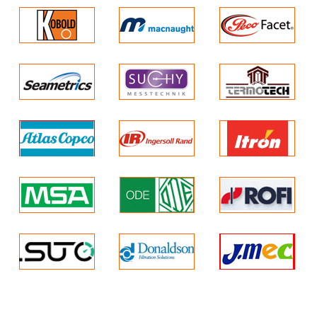
2) jack cắm 3,5 mm cho cảm biến kéo dài
3) Màn hình LCD, thang hiển thị âm thanh 10 cấp độ
Pin sạc NiMH, thời gian sử dụng liên tục 6 giờ, sử dụng co
Nhiệt độ làm việc : + 10 ° C đến + 45 ° C (khuyến nghị)
Trọng lượng :  2,5 kg (bộ đầy đủ bao gồm vali)