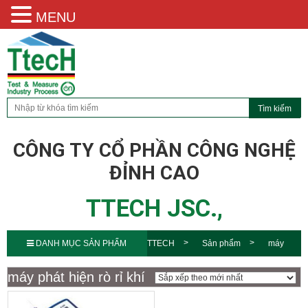
MENU
CÔNG TY CỔ PHẦN CÔNG NGHỆ
ĐỈNH CAO
TTECH JSC.,
DANH MỤC SẢN PHẨM
TTECH
Sản phẩm
máy
phát hiện rò rỉ khí
máy phát hiện rò rỉ khí