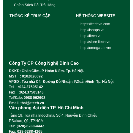
Chính Sách Đổi Trả Hàng
THỐNG KÊ TRUY CẬP
HỆ THỐNG WEBSITE
https://ttechvn.com
http://tshops.vn
http://ttech.vn
http://store.ttech.vn
http://omega-air.vn/
Công Ty CP Công Nghệ Đỉnh Cao
ĐKKD: Chân Cầm- P. Hoàn Kiếm- Tp. Hà Nội.
MST : 0102026092
VPGD
:
Tòa nhà C4- Đường Đỗ Nhuận, P.Xuân Đỉnh- Tp. Hà Nội.
Tel :024.37505142
Fax :024.37505143
Tel/Zalo: 0988 062602
Email: thai@ttech.vn
Văn phòng đại diện TP. Hồ Chí Minh
Tầng 19, Tòa nhà Indochina/ Số 4, Nguyễn Đình Chiểu,
P.Đakao, Q1, TP.HCM
Tel: (028)-6288-4442
Fax: 028-6288-4265