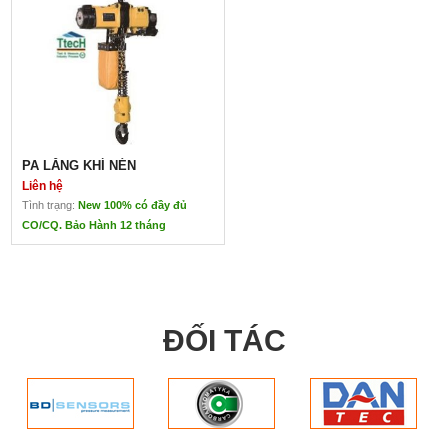
PA LĂNG KHÍ NÉN
Liên hệ
Tình trạng:
New 100% có đầy đủ
CO/CQ. Bảo Hành 12 tháng
PA LĂNG KHÍ NÉN
Liên hệ
Pa Lăng Khí Nén
ĐỐI TÁC
Xuất xứ: Japan- ENDO
Kích thước nhỏ, gọn. Dễ dàng lắp đặt, được trang bị xích tả
làm bằng thép hợp kim, chịu lực và chống mài mòn .
Hoạt động với tốc độ cao, palang khí ENDO giúp cải thiện hi