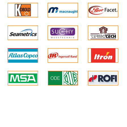
Có thể Kiểm soát tốc độ. Vận hành đơn giản
Tốc độ hoạt động phụ thuộc vào mức độ nhấn các nút ấn tại 
Palăng khí hoạt động sau nguồn cấp khí. Không cần điều ch