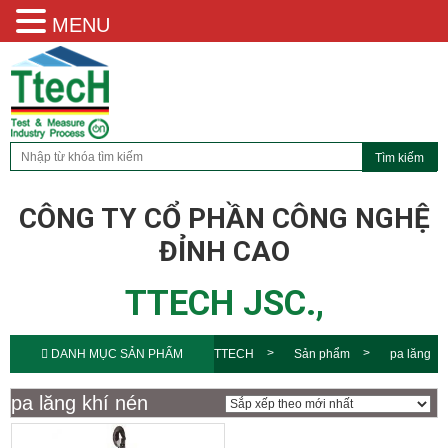
MENU
CÔNG TY CỔ PHẦN CÔNG NGHỆ
ĐỈNH CAO
TTECH JSC.,
DANH MỤC SẢN PHẨM
TTECH
Sản phẩm
pa lăng
khí nén
pa lăng khí nén