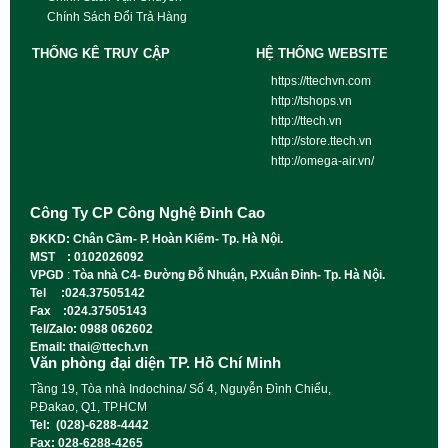
Chính Sách Đổi Trả Hàng
THỐNG KÊ TRUY CẬP
HỆ THỐNG WEBSITE
https://ttechvn.com
http://tshops.vn
http://ttech.vn
http://store.ttech.vn
http://omega-air.vn/
Công Ty CP Công Nghệ Đỉnh Cao
ĐKKD: Chân Cầm- P. Hoàn Kiếm- Tp. Hà Nội.
MST : 0102026092
VPGD
:
Tòa nhà C4- Đường Đỗ Nhuận, P.Xuân Đỉnh- Tp. Hà Nội.
Tel :024.37505142
Fax :024.37505143
Tel/Zalo: 0988 062602
Email: thai@ttech.vn
Văn phòng đại diện TP. Hồ Chí Minh
Tầng 19, Tòa nhà Indochina/ Số 4, Nguyễn Đình Chiểu,
P.Đakao, Q1, TP.HCM
Tel: (028)-6288-4442
Fax: 028-6288-4265