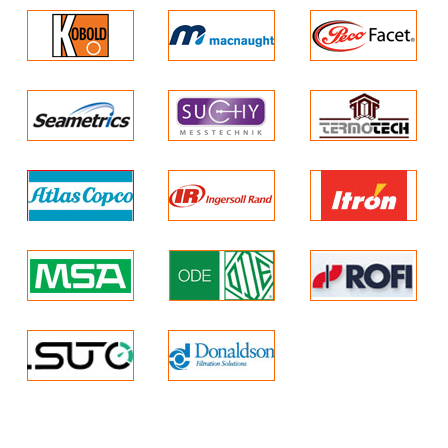
Loại khí: Metan (CH4).
chuẩn)
Propan (C3H8),
Thích hợp để đô các
Cacbon dioxit (CO2) …
dải khí cháy nổ tính
Cảm biến: nhiệt bán
theo ppm
dẫn
Nhẹ (450g)
Phương pháp lấy mẫu:
Thiết kế dựa theo cơ
khuếch tán
sở 5 khí gây cháy nổ
Dải đo: 0 … 100%
XEM THÊM CÁC THIẾT BỊ ĐO TẠI
đo các khí có nồng độ
ĐÂY
cao lên tới 100% thể
tích
thích hợp với cả các
loại khí trong bể chứa
thời lượng pin mở rộng
lên đến 30 giờ