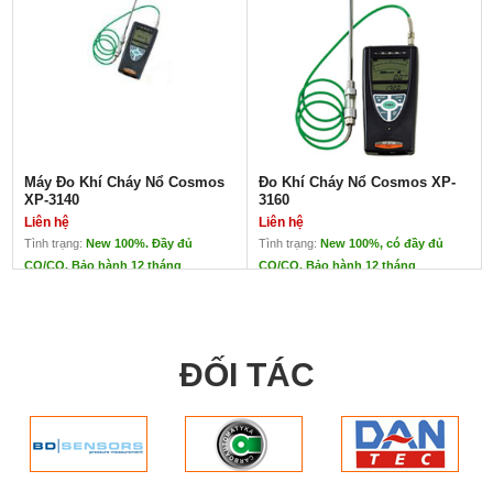
Máy Đo Khí Cháy Nổ Cosmos
Đo Khí Cháy Nổ Cosmos XP-
XP-3140
3160
Liên hệ
Liên hệ
Tình trạng:
New 100%. Đầy đủ
Tình trạng:
New 100%, có đầy đủ
CO/CQ. Bảo hành 12 tháng
CO/CQ. Bảo hành 12 tháng
Máy Đo Khí Cháy Nổ Cosmos
Đo Khí Cháy Nổ Cosmos XP-
XP-3140
3160
Liên hệ
Liên hệ
ĐẠI DIỆN CHÍNH
Xuất xứ: Cosmos –
ĐỐI TÁC
HÃNG COSMOS TẠI
Nhật
VIỆT NAM
TTECH ĐẠI DIỆN
Xuất xứ: Cosmos –
CHÍNH HÃNG
Nhật
COSMOS TẠI VIỆT
Ứng dụng: Đo nồng độ
NAM
các khí có trong không
Độ chính xác cao trong
khí
dải 0 – 500ppm (tiêu