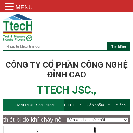
MENU
CÔNG TY CỔ PHẦN CÔNG NGHỆ
ĐỈNH CAO
TTECH JSC.,
DANH MỤC SẢN PHẨM
TTECH
Sản phẩm
thiết bị
đo khí cháy nổ
thiết bị đo khí cháy nổ