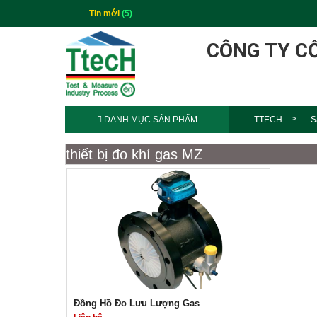
Tin mới
(5)
CÔNG TY C
DANH MỤC SẢN PHẨM
TTECH
S
thiết bị đo khí gas MZ
Đồng Hồ Đo Lưu Lượng Gas