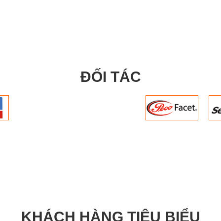
ĐỐI TÁC
hông ăn mòn
lý cánh quay turbin
hấp, trung bình và cao.
trường hợp mà thay đổi về bơm dầu
KHÁCH HÀNG TIÊU BIỂU