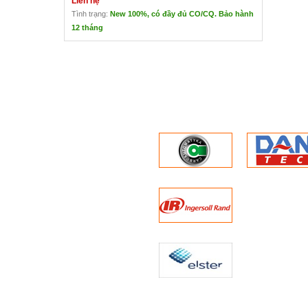
Liên hệ
Tình trạng:
New 100%, có đầy đủ CO/CQ. Bảo hành
12 tháng
Đồng Hồ Đo Lưu Lượng Gas
Liên hệ
Xuất xứ: Itron - Đức
Dải nhiệt độ
Môi trường: - 30 đến 60 độ C
Khí: -30 đến 60 độ C
Bảo quản: -40 đến +70 độ C
Cấp chính xác:  +/- 1.5% từ Qmin- Qmax.
Ứng dụng: Đo lưu lượng khí loại turbin cánh gạt
Môi chất: khí thiên nhiên, các loại khí qua lọc k
Nguyên lý đo: Đo lưu lượng khí loại theo nguyên 
Ứng dụng: sử dụng để đo các dòng có lưu lượng t
Các yêu cầu về điều kiện khác có thể tuỳ từng 
màng PTFE ... để phù hợp với thực tế.