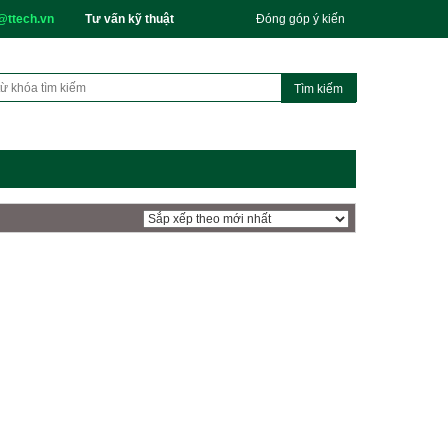
@ttech.vn
Tư vấn kỹ thuật
Đóng góp ý kiến