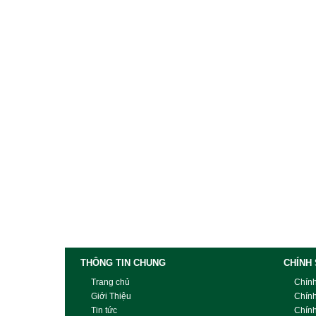
Link Xem Thêm Các Sản Phẩm Tương Tự
THÔNG TIN CHUNG
CHÍNH
Trang chủ
Chín
Giới Thiệu
Chín
Tin tức
Chín