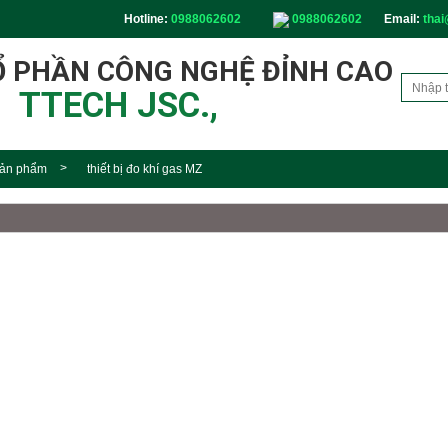
Hotline:
0988062602
0988062602
Email:
thai
Ổ PHẦN CÔNG NGHỆ ĐỈNH CAO
TTECH JSC.,
ản phẩm
thiết bị đo khí gas MZ