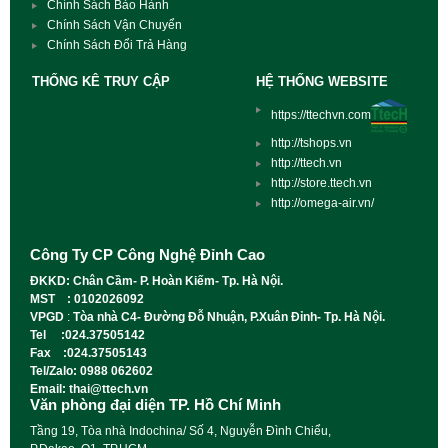
Chính Sách Bảo Hành
Chính Sách Vận Chuyển
Chính Sách Đổi Trả Hàng
THỐNG KÊ TRUY CẬP
HỆ THỐNG WEBSITE
https://ttechvn.com
http://tshops.vn
http://ttech.vn
http://store.ttech.vn
http://omega-air.vn/
Công Ty CP Công Nghệ Đỉnh Cao
ĐKKD: Chân Cầm- P. Hoàn Kiếm- Tp. Hà Nội.
MST : 0102026092
VPGD
:
Tòa nhà C4- Đường Đỗ Nhuận, P.Xuân Đỉnh- Tp. Hà Nội.
Tel :024.37505142
Fax :024.37505143
Tel/Zalo: 0988 062602
Email: thai@ttech.vn
Văn phòng đại diện TP. Hồ Chí Minh
Tầng 19, Tòa nhà Indochina/ Số 4, Nguyễn Đình Chiểu,