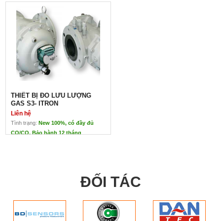
THIẾT BỊ ĐO LƯU LƯỢNG
GAS S3- ITRON
Liên hệ
Tình trạng:
New 100%, có đầy đủ
CO/CQ. Bảo hành 12 tháng
THIẾT BỊ ĐO LƯU LƯỢNG GAS
S3- ITRON
Liên hệ
Xuất xứ: Itron - Đức

ĐỐI TÁC
Ứng dụng: đo lưu lượng của các loại khí gas, khí không ăn m
Đặc điểm:
Thiết bị đo lưu lượng Gas S3- flow
 được thiết kế cho nhữn
không có va chạm, an toàn và trong môi trường khắc nghiệt
Do kích thước từ mặt bích đến mặt bích nên có thể thay thế cá