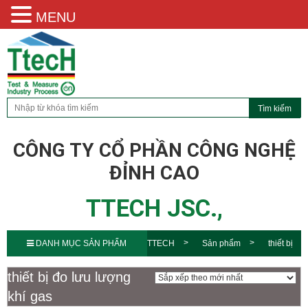
MENU
CÔNG TY CỔ PHẦN CÔNG NGHỆ
ĐỈNH CAO
TTECH JSC.,
DANH MỤC SẢN PHẨM
TTECH
Sản phẩm
thiết bị
đo lưu lượng khí gas
thiết bị đo lưu lượng
khí gas