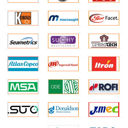
Loại S3-Flow sử dụng công nghệ đo s-flow ứng dụng cho nh