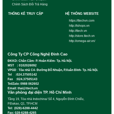
Chính Sách Đổi Trả Hàng
THỐNG KÊ TRUY CẬP
HỆ THỐNG WEBSITE
https://ttechvn.com
http://tshops.vn
http://ttech.vn
http://store.ttech.vn
http://omega-air.vn/
Công Ty CP Công Nghệ Đỉnh Cao
ĐKKD: Chân Cầm- P. Hoàn Kiếm- Tp. Hà Nội.
MST : 0102026092
VPGD
:
Tòa nhà C4- Đường Đỗ Nhuận, P.Xuân Đỉnh- Tp. Hà Nội.
Tel :024.37505142
Fax :024.37505143
Tel/Zalo: 0988 062602
Email: thai@ttech.vn
Văn phòng đại diện TP. Hồ Chí Minh
Tầng 19, Tòa nhà Indochina/ Số 4, Nguyễn Đình Chiểu,
P.Đakao, Q1, TP.HCM
Tel: (028)-6288-4442
Fax: 028-6288-4265