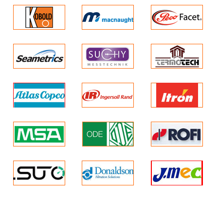
XEM THÊM CÁC SẢN PHẨM LIÊN QUAN TẠI ĐÂY