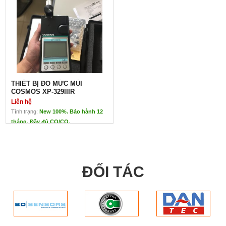
THIẾT BỊ ĐO MỨC MÙI
COSMOS XP-329IIIR
Liên hệ
Tình trạng:
New 100%. Bảo hành 12
tháng. Đầy đủ CO/CQ.
THIẾT BỊ ĐO MỨC MÙI
COSMOS XP-329IIIR
Liên hệ
Model: XP-329IIIR
ĐỐI TÁC
Xuất xứ: Cosmos - Nhật Bản
TTECH ĐẠI DIỆN CHÍNH HÃNG CỦA COSMOS TẠI VIỆT 
Đo các loại: Mùi hương, mùi hôi
Đo mức (không đo nồng độ)