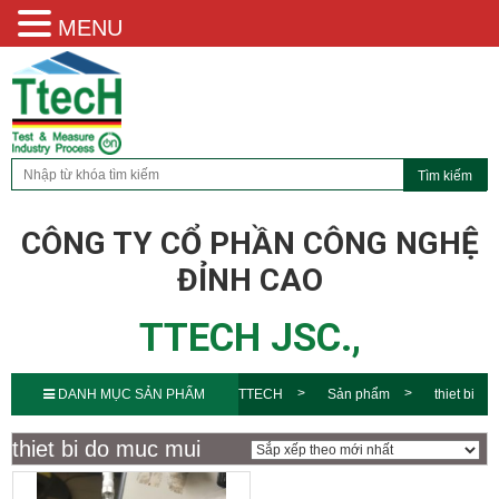
MENU
CÔNG TY CỔ PHẦN CÔNG NGHỆ
ĐỈNH CAO
TTECH JSC.,
DANH MỤC SẢN PHẨM
TTECH
Sản phẩm
thiet bi
do muc mui
thiet bi do muc mui