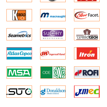
Và có thể kiểm tra tại chỗ
khi được sử dụng như
thiết bị di động kết hợp
với S551.
Việc lắp đặt đơn giản,
hiệu suất vượt trội khiến
S120 trở thành lựa chọn
lý tưởng khi cần đo,
và theo dõi hàm lượng
dầu còn lại .