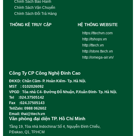
Chính Sách Bảo Hành
Chính Sách Vận Chuyển
Chính Sách Đổi Trả Hàng
THỐNG KÊ TRUY CẬP
HỆ THỐNG WEBSITE
https://ttechvn.com
http://tshops.vn
http://ttech.vn
http://store.ttech.vn
http://omega-air.vn/
Công Ty CP Công Nghệ Đỉnh Cao
ĐKKD: Chân Cầm- P. Hoàn Kiếm- Tp. Hà Nội.
MST : 0102026092
VPGD
:
Tòa nhà C4- Đường Đỗ Nhuận, P.Xuân Đỉnh- Tp. Hà Nội.
Tel :024.37505142
Fax :024.37505143
Tel/Zalo: 0988 062602
Email: thai@ttech.vn
Văn phòng đại diện TP. Hồ Chí Minh
Tầng 19, Tòa nhà Indochina/ Số 4, Nguyễn Đình Chiểu,
P.Đakao, Q1, TP.HCM