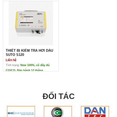
THIẾT BỊ KIỂM TRA HƠI DẦU
SUTO S120
Liên hệ
Tình trạng:
New 100%, có đầy đủ
CO/CQ. Bảo hành 12 tháng
THIẾT BỊ KIỂM TRA HƠI DẦU
SUTO S120
Liên hệ
Xuất xứ: Suto – Đức
ĐỐI TÁC
Ứng dụng: Đo hàm lượng
hơi dầu trong khí nén và
các loại khí khác
S120 giúp kiểm tra, giám
sát hàm lượng dầu của khí
nén liên tục, cố định