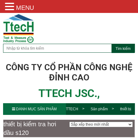
MENU
CÔNG TY CỔ PHẦN CÔNG NGHỆ
ĐỈNH CAO
TTECH JSC.,
DANH MỤC SẢN PHẨM
TTECH
Sản phẩm
thiết bị
kiểm tra hơi dầu s120
thiết bị kiểm tra hơi
dầu s120