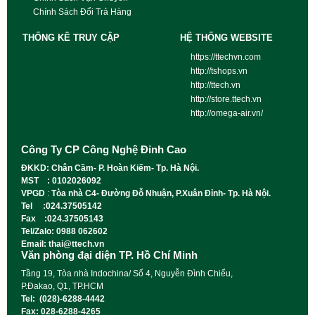
Chính Sách Đổi Trả Hàng
THỐNG KÊ TRUY CẬP
HỆ THỐNG WEBSITE
https://ttechvn.com
http://tshops.vn
http://ttech.vn
http://store.ttech.vn
http://omega-air.vn/
Công Ty CP Công Nghệ Đỉnh Cao
ĐKKD: Chân Cầm- P. Hoàn Kiếm- Tp. Hà Nội.
MST : 0102026092
VPGD
:
Tòa nhà C4- Đường Đỗ Nhuận, P.Xuân Đỉnh- Tp. Hà Nội.
Tel :024.37505142
Fax :024.37505143
Tel/Zalo: 0988 062602
Email: thai@ttech.vn
Văn phòng đại diện TP. Hồ Chí Minh
Tầng 19, Tòa nhà Indochina/ Số 4, Nguyễn Đình Chiểu,
P.Đakao, Q1, TP.HCM
Tel: (028)-6288-4442
Fax: 028-6288-4265