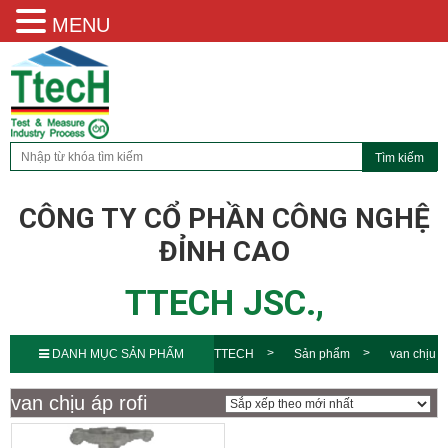
MENU
CÔNG TY CỔ PHẦN CÔNG NGHỆ
ĐỈNH CAO
TTECH JSC.,
DANH MỤC SẢN PHẨM
TTECH
Sản phẩm
van chịu
áp rofi
van chịu áp rofi