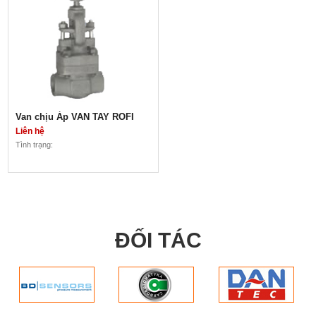
Van chịu Áp VAN TAY ROFI
Liên hệ
Tình trạng:
Van chịu Áp VAN TAY ROFI
Liên hệ
Nhập khẩu EU
Đa dạng về chủng loại (Van cầu, van
ĐỐI TÁC
1 chiều, van bướm, van tay, van cửa
…)
đa dạng về kích thước, lưu lượng:
DN 15 – 250
vật liệu thép 304, 316
có van chịu cao áp
Lắp bích ANSI hoặc DIN
XEM THÊM CÁC LOẠI VAN TẠI
ĐÂY