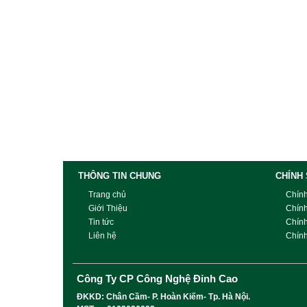
THÔNG TIN CHUNG
CHÍNH
Trang chủ
Chín
Giới Thiệu
Chín
Tin tức
Chín
Liên hệ
Chính
Công Ty CP Công Nghệ Đỉnh Cao
ĐKKD: Chân Cầm- P. Hoàn Kiếm- Tp. Hà Nội.