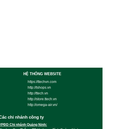
HỆ THỐNG WEBSITE
https://ttechvn.com
http://tshops.vn
http://ttech.vn
http://store.ttech.vn
http://omega-air.vn/
Các chi nhánh công ty
VPĐD Chi nhánh Quảng Ninh: