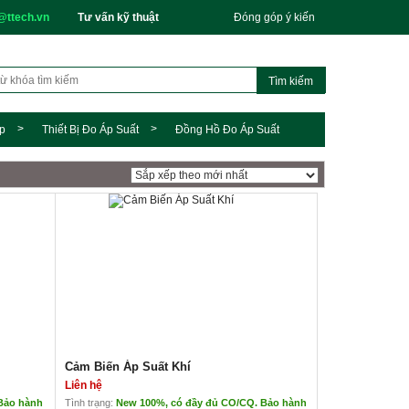
@ttech.vn
Tư vấn kỹ thuật
Đóng góp ý kiến
p
Thiết Bị Đo Áp Suất
Đồng Hồ Đo Áp Suất
Cảm Biến Áp Suất Khí
Liên hệ
Bảo hành
Tình trạng:
New 100%, có đầy đủ CO/CQ. Bảo hành