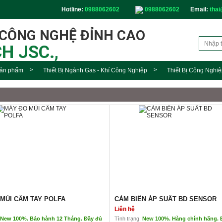
Hotline:
0988062602
0988062602
Email:
thai
 CÔNG NGHỆ ĐỈNH CAO
H JSC.,
ản phẩm
Thiết Bị Ngành Gas - Khí Công Nghiệp
Thiết Bị Công Nghiệ
MÙI CẦM TAY POLFA
CẢM BIẾN ÁP SUẤT BD SENSOR
Liên hệ
New 100%. Bảo hành 12 Tháng. Đầy đủ
Tình trạng:
New 100%. Hàng chính hãng. 