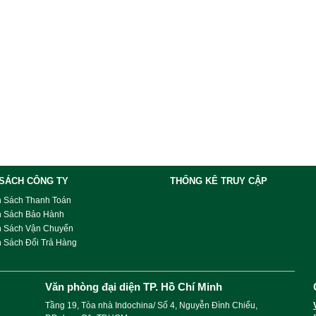
 SÁCH CÔNG TY
THỐNG KÊ TRUY CẬP
h Sách Thanh Toán
h Sách Bảo Hành
h Sách Vận Chuyển
 Sách Đổi Trả Hàng
Văn phòng đại diện TP. Hồ Chí Minh
Tầng 19, Tòa nhà Indochina/ Số 4, Nguyễn Đình Chiểu,