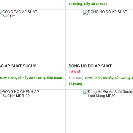
12 tháng. Đầy đủ CO/CQ
MÙI CẦM TAY POLFA
CẢM BIẾN ÁP SUẤT BD SENSOR
Liên hệ
 Japan

Cảm biến áp suất
BD sensor- Đức
ùi POLFA là thiết bị phát hiện và xác định khối lượng mùi bay tr
Cảm biến thép không gỉ, loại đu
hể so sánh tương đối về cường độ mùi, được sử dụng rộng rãi đ
Ứng dụng thuỷ lực di động
ố kỹ thuật sản phẩm
ẮC ÁP SUẤT SUCHY
ĐỒNG HỒ ĐO ÁP SUẤT
Liên hệ
Máy đo mùi PO
New 100%, có đầy đủ CO/CQ. Bảo hành
Tình trạng:
New 100%, có đầy đủ CO/CQ.
12 tháng
u đo lường
Các thành phần 
C ÁP SUẤT SUCHY
ĐỒNG HỒ ĐO ÁP SUẤT
Liên hệ
n xuất : Suchy
Đồng hồ đo áp suất Suchy MR30-100 (có
tắc đo lường
Cảm biến khí bá
: Đức
Kích thước danh nghĩa ND 100 và 160

Độ chính xác lớp 1,0

ớc mặt hiển thị : 100 mm
Theo DIN EN 837-1

thức hiển thị
Màn hình kỹ thu
Đặc trưng
