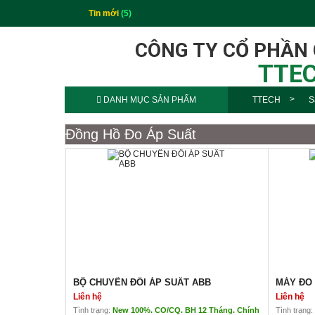
Tin mới
(5)
CÔNG TY CỔ PHẦN
TTEC
DANH MỤC SẢN PHẨM
TTECH
S
Đồng Hồ Đo Áp Suất
BỘ CHUYỂN ĐỔI ÁP SUẤT ABB
MÁY ĐO 
Liên hệ
Liên hệ
Tình trạng:
New 100%. CO/CQ. BH 12 Tháng. Chính
Tình trạng: