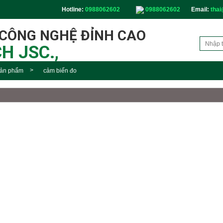
Hotline:
0988062602
0988062602
Email:
thai
 CÔNG NGHỆ ĐỈNH CAO
H JSC.,
ản phẩm
cảm biến đo