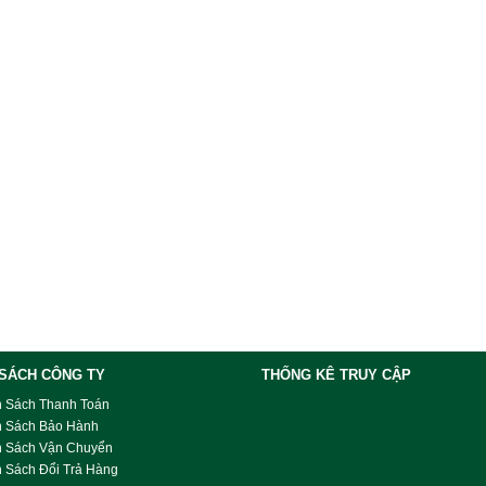
 SÁCH CÔNG TY
THỐNG KÊ TRUY CẬP
h Sách Thanh Toán
h Sách Bảo Hành
h Sách Vận Chuyển
 Sách Đổi Trả Hàng