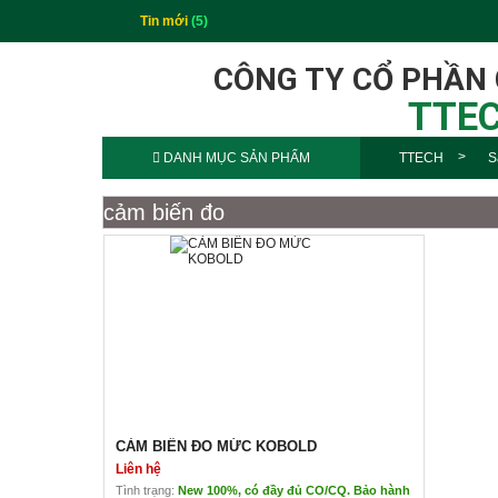
Tin mới
(5)
CÔNG TY CỔ PHẦN
TTEC
DANH MỤC SẢN PHẨM
TTECH
S
cảm biến đo
CẢM BIẾN ĐO MỨC KOBOLD
Liên hệ
Tình trạng:
New 100%, có đầy đủ CO/CQ. Bảo hành