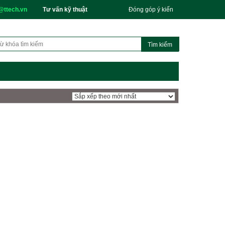
@ttech.vn
Tư vấn kỹ thuật
Đóng góp ý kiến