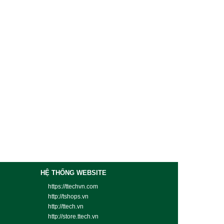
HỆ THỐNG WEBSITE
https://ttechvn.com
http://tshops.vn
http://ttech.vn
http://store.ttech.vn