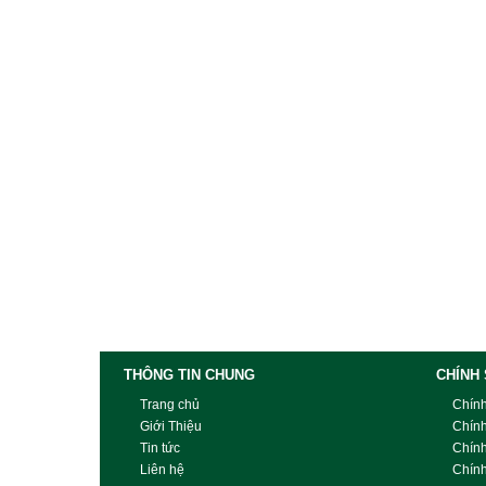
THÔNG TIN CHUNG
CHÍNH
Trang chủ
Chín
Giới Thiệu
Chín
Tin tức
Chín
Liên hệ
Chính