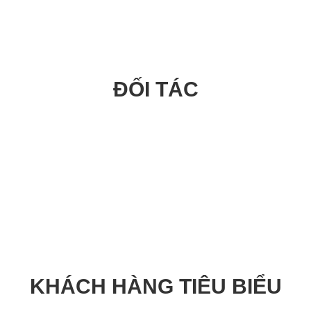
ĐỐI TÁC
 kế như một công tắc 2 và 3 dây
à đường ống.
tam giác trong không khí ở tần số cộng hưởng.
dao động và để theo dõi tần số dao động thực tế.
tần số: thay đổi này được phát hiện bằng điện tử và tín hiệu đầ
i tải.
hất lỏng.
thiết bị đầu cuối thứ ba.
KHÁCH HÀNG TIÊU BIỂU