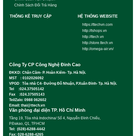
Chính Sách Đổi Trả Hàng
THỐNG KÊ TRUY CẬP
HỆ THỐNG WEBSITE
https://ttechvn.com
http://tshops.vn
http://ttech.vn
http://store.ttech.vn
http://omega-air.vn/
Công Ty CP Công Nghệ Đỉnh Cao
ĐKKD: Chân Cầm- P. Hoàn Kiếm- Tp. Hà Nội.
MST : 0102026092
VPGD
:
Tòa nhà C4- Đường Đỗ Nhuận, P.Xuân Đỉnh- Tp. Hà Nội.
Tel :024.37505142
Fax :024.37505143
Tel/Zalo: 0988 062602
Email: thai@ttech.vn
Văn phòng đại diện TP. Hồ Chí Minh
Tầng 19, Tòa nhà Indochina/ Số 4, Nguyễn Đình Chiểu,
P.Đakao, Q1, TP.HCM
Tel: (028)-6288-4442
Fax: 028-6288-4265