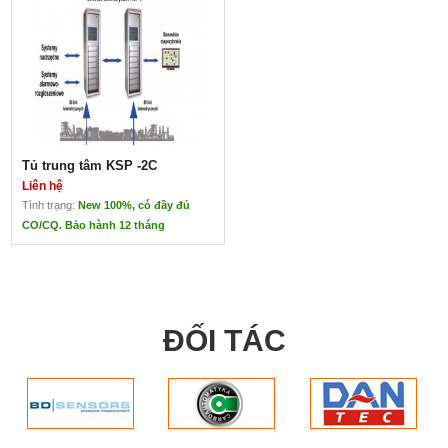
Tủ trung tâm KSP -2C
Liên hệ
Tình trạng:
New 100%, có đầy đủ
CO/CQ. Bảo hành 12 tháng
Tủ trung tâm KSP -2C
Liên hệ
Tủ trung tâm KSP -2C
Xuất xứ: Carbo – Ba Lan
ĐỐI TÁC
Ứng dụng: Hiển thị các thông số đo
từ các đầu cảm biến SC/CO; SC/H2;
SC/CH4…
Cho phép đo các thông số về an
toàn ( nồng độ khí , tốc độ gió , và
những thông số khác ).
phù hợp với các khả nãng của các
đầu đo đang được sử dụng;
Cấp nguồn điện và giao diện với đầu