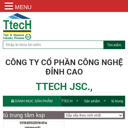
MENU
CÔNG TY CỔ PHẦN CÔNG NGHỆ
ĐỈNH CAO
TTECH JSC.,
DANH MỤC SẢN PHẨM
TTECH
Sản phẩm
tủ trung
tâm ksp
tủ trung tâm ksp