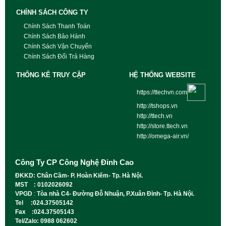
CHÍNH SÁCH CÔNG TY
Chính Sách Thanh Toán
Chính Sách Bảo Hành
Chính Sách Vận Chuyển
Chính Sách Đổi Trả Hàng
THỐNG KÊ TRUY CẬP
HỆ THỐNG WEBSITE
https://ttechvn.com
http://tshops.vn
http://ttech.vn
http://store.ttech.vn
http://omega-air.vn/
Công Ty CP Công Nghệ Đỉnh Cao
ĐKKD: Chân Cầm- P. Hoàn Kiếm- Tp. Hà Nội.
MST : 0102026092
VPGD
:
Tòa nhà C4- Đường Đỗ Nhuận, P.Xuân Đỉnh- Tp. Hà Nội.
Tel :024.37505142
Fax :024.37505143
Tel/Zalo: 0988 062602