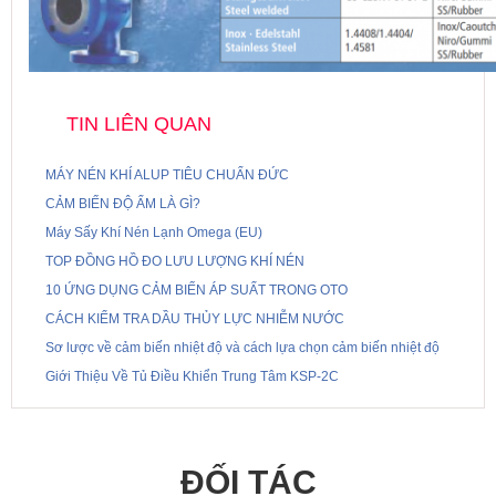
TIN LIÊN QUAN
MÁY NÉN KHÍ ALUP TIÊU CHUẨN ĐỨC
CẢM BIẾN ĐỘ ẨM LÀ GÌ?
Máy Sấy Khí Nén Lạnh Omega (EU)
TOP ĐỒNG HỒ ĐO LƯU LƯỢNG KHÍ NÉN
10 ỨNG DỤNG CẢM BIẾN ÁP SUẤT TRONG OTO
CÁCH KIỂM TRA DẦU THỦY LỰC NHIỄM NƯỚC
Sơ lược về cảm biến nhiệt độ và cách lựa chọn cảm biến nhiệt độ
Giới Thiệu Về Tủ Điều Khiển Trung Tâm KSP-2C
ĐỐI TÁC