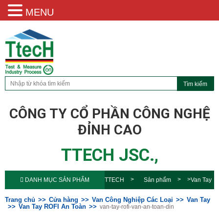
MENU
CÔNG TY CỔ PHẦN CÔNG NGHỆ
ĐỈNH CAO
TTECH JSC.,
DANH MỤC SẢN PHẨM
TTECH
Sản phẩm
Van Tay
ROFI An Toàn
van-tay-rofi-van-an-
Trang chủ
Cửa hàng
Van Công Nghiệp Các Loại
Van Tay
Van Tay ROFI An Toàn
van-tay-rofi-van-an-toan-din
toan-din