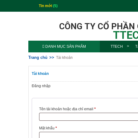
Tin mới
(5)
CÔNG TY CỔ PHẦN
TTEC
DANH MỤC SẢN PHẨM
TTECH
T
Trang chủ
Tài khoản
Tài khoản
Đăng nhập
Tên tài khoản hoặc địa chỉ email
*
Mật khẩu
*