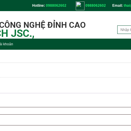
Hotline:
0988062602
0988062602
Email:
thai
 CÔNG NGHỆ ĐỈNH CAO
H JSC.,
ài khoản