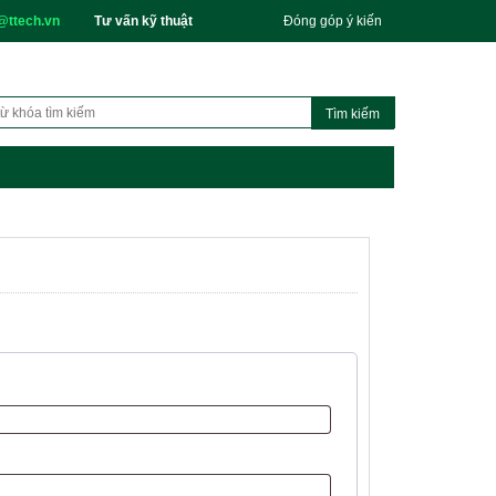
@ttech.vn
Tư vấn kỹ thuật
Đóng góp ý kiến