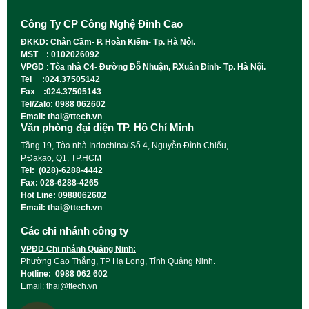
Công Ty CP Công Nghệ Đỉnh Cao
ĐKKD: Chân Cầm- P. Hoàn Kiếm- Tp. Hà Nội.
MST : 0102026092
VPGD
:
Tòa nhà C4- Đường Đỗ Nhuận, P.Xuân Đỉnh- Tp. Hà Nội.
Tel :024.37505142
Fax :024.37505143
Tel/Zalo: 0988 062602
Email: thai@ttech.vn
Văn phòng đại diện TP. Hồ Chí Minh
Tầng 19, Tòa nhà Indochina/ Số 4, Nguyễn Đình Chiểu,
P.Đakao, Q1, TP.HCM
Tel: (028)-6288-4442
Fax: 028-6288-4265
Hot Line: 0988062602
Email: thai@ttech.vn
Các chi nhánh công ty
VPĐD Chi nhánh Quảng Ninh:
Phường Cao Thắng, TP Hạ Long, Tỉnh Quảng Ninh.
Hotline: 0988 062 602
Email: thai@ttech.vn