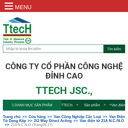
MENU
CÔNG TY CỔ PHẦN CÔNG NGHỆ
ĐỈNH CAO
TTECH JSC.,
DANH MỤC SẢN PHẨM
TTECH
Sản phẩm
Van điện
từ 21A N.C./N.O
21A N.C.N.O.
Trang chủ
Cửa hàng
Van Công Nghiệp Các Loại
Van Điện
Từ Dạng Kép
2/2 Way Direct Acting
Van điện từ 21A N.C./N.O
21A N.C.N.O. (Trang26 27)
(Trang26 27)