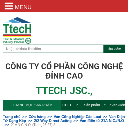
MENU
CÔNG TY CỔ PHẦN CÔNG NGHỆ
ĐỈNH CAO
TTECH JSC.,
DANH MỤC SẢN PHẨM
TTECH
Sản phẩm
Van điện
từ 21A N.C./N.O
21A N.C.N.O.
Trang chủ
Cửa hàng
Van Công Nghiệp Các Loại
Van Điện
Từ Dạng Kép
2/2 Way Direct Acting
Van điện từ 21A N.C./N.O
21A N.C.N.O. (Trang26 27) 3
(Trang26 27) 3