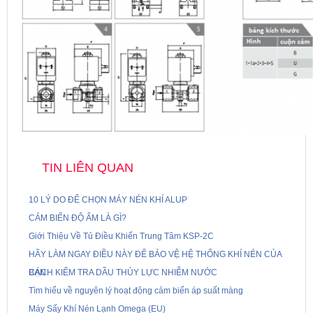
TIN LIÊN QUAN
10 LÝ DO ĐỂ CHỌN MÁY NÉN KHÍ ALUP
CẢM BIẾN ĐỘ ẨM LÀ GÌ?
Giới Thiệu Về Tủ Điều Khiển Trung Tâm KSP-2C
HÃY LÀM NGAY ĐIỀU NÀY ĐỂ BẢO VỆ HỆ THỐNG KHÍ NÉN CỦA
BẠN
CÁCH KIỂM TRA DẦU THỦY LỰC NHIỄM NƯỚC
Tìm hiểu về nguyên lý hoạt động cảm biến áp suất màng
Máy Sấy Khí Nén Lạnh Omega (EU)