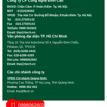
Công Ty CP Công Nghệ Đỉnh Cao
ĐKKD: Chân Cầm- P. Hoàn Kiếm- Tp. Hà Nội.
MST : 0102026092
VPGD
:
Tòa nhà C4- Đường Đỗ Nhuận, P.Xuân Đỉnh- Tp. Hà Nội.
Tel :024.37505142
Fax :024.37505143
Tel/Zalo: 0988 062602
Email: thai@ttech.vn
Văn phòng đại diện TP. Hồ Chí Minh
Tầng 19, Tòa nhà Indochina/ Số 4, Nguyễn Đình Chiểu,
P.Đakao, Q1, TP.HCM
Tel: (028)-6288-4442
Fax: 028-6288-4265
Hot Line: 0988062602
Email: thai@ttech.vn
Các chi nhánh công ty
VPĐD Chi nhánh Quảng Ninh:
Phường Cao Thắng, TP Hạ Long, Tỉnh Quảng Ninh.
Hotline: 0988 062 602
Email: thai@ttech.vn
0988062602