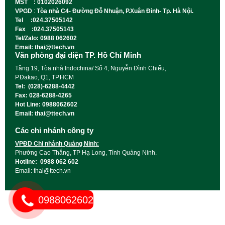
MST : 0102026092
VPGD
:
Tòa nhà C4- Đường Đỗ Nhuận, P.Xuân Đỉnh- Tp. Hà Nội.
Tel :024.37505142
Fax :024.37505143
Tel/Zalo: 0988 062602
Email: thai@ttech.vn
Văn phòng đại diện TP. Hồ Chí Minh
Tầng 19, Tòa nhà Indochina/ Số 4, Nguyễn Đình Chiểu,
P.Đakao, Q1, TP.HCM
Tel: (028)-6288-4442
Fax: 028-6288-4265
Hot Line: 0988062602
Email: thai@ttech.vn
Các chi nhánh công ty
VPĐD Chi nhánh Quảng Ninh:
Phường Cao Thắng, TP Hạ Long, Tỉnh Quảng Ninh.
Hotline: 0988 062 602
Email: thai@ttech.vn
0988062602