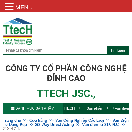
MENU
CÔNG TY CỔ PHẦN CÔNG NGHỆ
ĐỈNH CAO
TTECH JSC.,
DANH MỤC SẢN PHẨM
TTECH
Sản phẩm
Van điện
từ 21X N.C
21X N.C. b
Trang chủ
Cửa hàng
Van Công Nghiệp Các Loại
Van Điện
Từ Dạng Kép
2/2 Way Direct Acting
Van điện từ 21X N.C
21X N.C. b