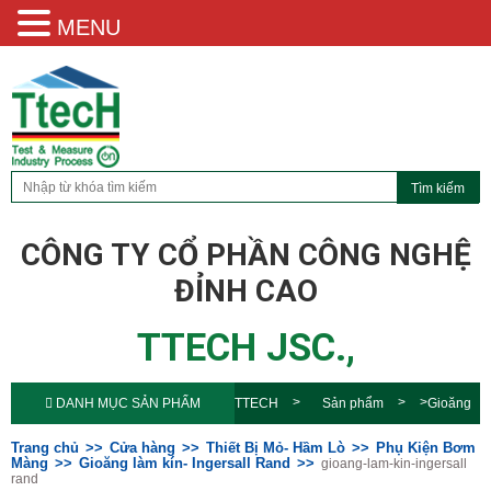
MENU
CÔNG TY CỔ PHẦN CÔNG NGHỆ
ĐỈNH CAO
TTECH JSC.,
DANH MỤC SẢN PHẨM
TTECH
Sản phẩm
Gioăng
làm kín- Ingersall Rand
gioang-
Trang chủ
Cửa hàng
Thiết Bị Mỏ- Hầm Lò
Phụ Kiện Bơm
Màng
Gioăng làm kín- Ingersall Rand
gioang-lam-kin-ingersall
rand
lam-kin-ingersall rand