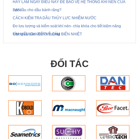
HÃY LÀM NGAY ĐIỀU NÀY ĐỂ BẢO VỆ HỆ THỐNG KHÍ NÉN CỦA
BẠN
Lọc dầu cho dầu bánh răng?
CÁCH KIỂM TRA DẦU THỦY LỰC NHIỄM NƯỚC
Đo lưu lượng và kiểm soát khí nén- chìa khóa cho tiết kiệm năng
lượng và bảo vệ môi trường
TÌM HIỂU CHI TIẾT VỀ CẢM BIẾN NHIỆT
ĐỐI TÁC