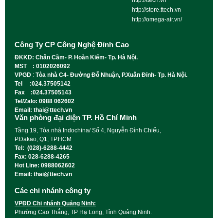
http://ttech.vn
http://store.ttech.vn
http://omega-air.vn/
Công Ty CP Công Nghệ Đỉnh Cao
ĐKKD: Chân Cầm- P. Hoàn Kiếm- Tp. Hà Nội.
MST : 0102026092
VPGD
:
Tòa nhà C4- Đường Đỗ Nhuận, P.Xuân Đỉnh- Tp. Hà Nội.
Tel :024.37505142
Fax :024.37505143
Tel/Zalo: 0988 062602
Email: thai@ttech.vn
Văn phòng đại diện TP. Hồ Chí Minh
Tầng 19, Tòa nhà Indochina/ Số 4, Nguyễn Đình Chiểu,
P.Đakao, Q1, TP.HCM
Tel: (028)-6288-4442
Fax: 028-6288-4265
Hot Line: 0988062602
Email: thai@ttech.vn
Các chi nhánh công ty
VPĐD Chi nhánh Quảng Ninh:
Phường Cao Thắng, TP Hạ Long, Tỉnh Quảng Ninh.