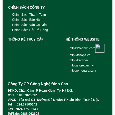
CHÍNH SÁCH CÔNG TY
Chính Sách Thanh Toán
Chính Sách Bảo Hành
Chính Sách Vận Chuyển
Chính Sách Đổi Trả Hàng
THỐNG KÊ TRUY CẬP
HỆ THỐNG WEBSITE
https://ttechvn.com
http://tshops.vn
http://ttech.vn
http://store.ttech.vn
http://omega-air.vn/
Công Ty CP Công Nghệ Đỉnh Cao
ĐKKD: Chân Cầm- P. Hoàn Kiếm- Tp. Hà Nội.
MST : 0102026092
VPGD
:
Tòa nhà C4- Đường Đỗ Nhuận, P.Xuân Đỉnh- Tp. Hà Nội.
Tel :024.37505142
Fax :024.37505143
Tel/Zalo: 0988 062602