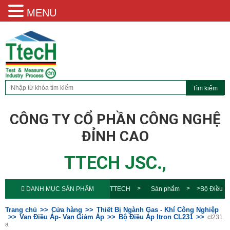
MENU
CÔNG TY CỔ PHẦN CÔNG NGHỆ
ĐỈNH CAO
TTECH JSC.,
DANH MỤC SẢN PHẨM
TTECH
Sản phẩm
Bộ Điều
Áp Itron CL231
cl231 a
Trang chủ
Cửa hàng
Thiết Bị Ngành Gas - Khí Công Nghiệp
Van Điều Áp- Van Giảm Áp
Bộ Điều Áp Itron CL231
cl231
a