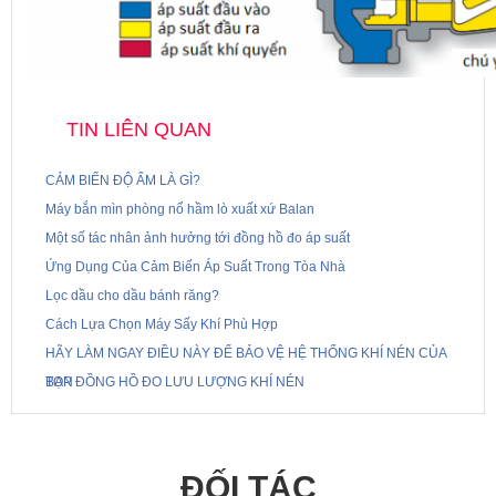
TIN LIÊN QUAN
CẢM BIẾN ĐỘ ẨM LÀ GÌ?
Máy bắn mìn phòng nổ hầm lò xuất xứ Balan
Một số tác nhân ảnh hưởng tới đồng hồ đo áp suất
Ứng Dụng Của Cảm Biến Áp Suất Trong Tòa Nhà
Lọc dầu cho dầu bánh răng?
Cách Lựa Chọn Máy Sấy Khí Phù Hợp
HÃY LÀM NGAY ĐIỀU NÀY ĐỂ BẢO VỆ HỆ THỐNG KHÍ NÉN CỦA
BẠN
TOP ĐỒNG HỒ ĐO LƯU LƯỢNG KHÍ NÉN
ĐỐI TÁC