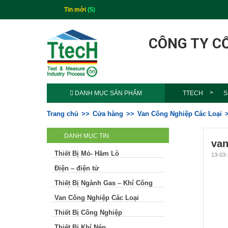
Tin mới
(5)
CÔNG TY C
DANH MỤC SẢN PHẨM
TTECH
S
Trang chủ
Cửa hàng
Van Công Nghiệp Các Loại
DANH MỤC TIN
van
Thiết Bị Mỏ- Hầm Lò
13-03-
Điện – điện tử
Thiết Bị Ngành Gas – Khí Công
Nghiệp
Van Công Nghiệp Các Loại
Thiết Bị Công Nghiệp
Thiết Bị Khí Nén