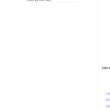
van-
Cá
HÃ
Ứn