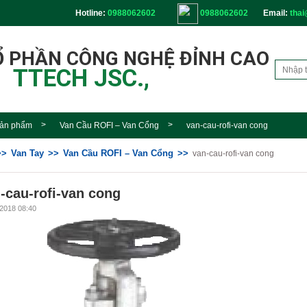
Hotline:
0988062602
0988062602
Email:
thai
Ổ PHẦN CÔNG NGHỆ ĐỈNH CAO
TTECH JSC.,
ản phẩm
Van Cầu ROFI – Van Cổng
van-cau-rofi-van cong
Van Tay
Van Cầu ROFI – Van Cổng
van-cau-rofi-van cong
-cau-rofi-van cong
2018 08:40