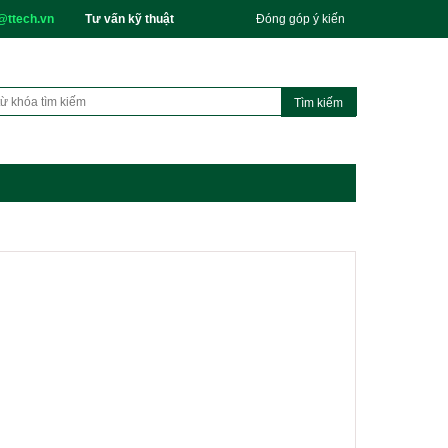
@ttech.vn
Tư vấn kỹ thuật
Đóng góp ý kiến