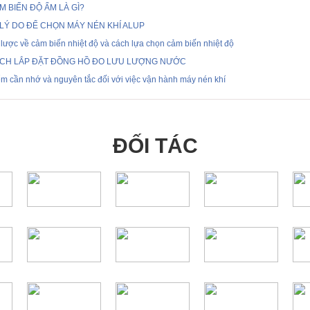
M BIẾN ĐỘ ẨM LÀ GÌ?
 LÝ DO ĐỂ CHỌN MÁY NÉN KHÍ ALUP
lược về cảm biến nhiệt độ và cách lựa chọn cảm biến nhiệt độ
CH LẮP ĐẶT ĐỒNG HỒ ĐO LƯU LƯỢNG NƯỚC
m cần nhớ và nguyên tắc đối với việc vận hành máy nén khí
ĐỐI TÁC