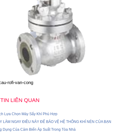
cau-rofi-van-cong
TIN LIÊN QUAN
ch Lựa Chọn Máy Sấy Khí Phù Hợp
Y LÀM NGAY ĐIỀU NÀY ĐỂ BẢO VỆ HỆ THỐNG KHÍ NÉN CỦA BẠN
g Dụng Của Cảm Biến Áp Suất Trong Tòa Nhà