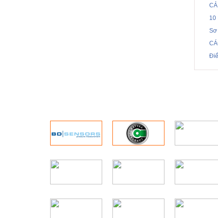
CẢ
10
Sơ 
CÁ
Điể