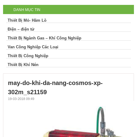
DANH MỤC TIN
cosmos-xp-302m_s21159
Thiết Bị Mỏ- Hầm Lò
Điện – điện tử
Thiết Bị Ngành Gas – Khí Công Nghiệp
Van Công Nghiệp Các Loại
Thiết Bị Công Nghiệp
Thiết Bị Khí Nén
may-do-khi-da-nang-cosmos-xp-
302m_s21159
19-03-2018 09:49