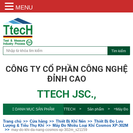
MENU
CÔNG TY CỔ PHẦN CÔNG NGHỆ
ĐỈNH CAO
TTECH JSC.,
DANH MỤC SẢN PHẨM
TTECH
Sản phẩm
Máy Đo
Nhiều Loại Khí Cosmos XP-
Trang chủ
Cửa hàng
Thiết Bị Khí Nén
Thiết Bị Đo Lưu
Lượng & Tiêu Thụ Khí
Máy Đo Nhiều Loại Khí Cosmos XP-302M
may-do-khi-da-nang-cosmos-xp-302m_s21159
302M
may-do-khi-da-nang-