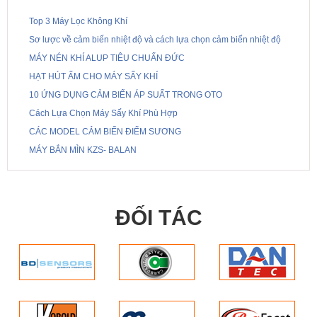
Top 3 Máy Lọc Không Khí
Sơ lược về cảm biến nhiệt độ và cách lựa chọn cảm biến nhiệt độ
MÁY NÉN KHÍ ALUP TIÊU CHUẨN ĐỨC
HẠT HÚT ẨM CHO MÁY SẤY KHÍ
10 ỨNG DỤNG CẢM BIẾN ÁP SUẤT TRONG OTO
Cách Lựa Chọn Máy Sấy Khí Phù Hợp
CÁC MODEL CẢM BIẾN ĐIỂM SƯƠNG
MÁY BẮN MÌN KZS- BALAN
ĐỐI TÁC