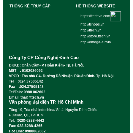
THỐNG KÊ TRUY CẬP
HỆ THỐNG WEBSITE
https://ttechvn.com
http://tshops.vn
http://ttech.vn
http://store.ttech.vn
http://omega-air.vn/
Công Ty CP Công Nghệ Đỉnh Cao
ĐKKD: Chân Cầm- P. Hoàn Kiếm- Tp. Hà Nội.
MST : 0102026092
VPGD
:
Tòa nhà C4- Đường Đỗ Nhuận, P.Xuân Đỉnh- Tp. Hà Nội.
Tel :024.37505142
Fax :024.37505143
Tel/Zalo: 0988 062602
Email: thai@ttech.vn
Văn phòng đại diện TP. Hồ Chí Minh
Tầng 19, Tòa nhà Indochina/ Số 4, Nguyễn Đình Chiểu,
P.Đakao, Q1, TP.HCM
Tel: (028)-6288-4442
Fax: 028-6288-4265
Hot Line: 0988062602