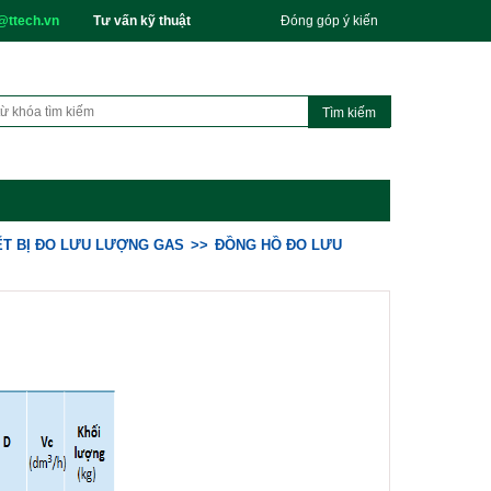
@ttech.vn
Tư vấn kỹ thuật
Đóng góp ý kiến
ẾT BỊ ĐO LƯU LƯỢNG GAS
ĐỒNG HỒ ĐO LƯU