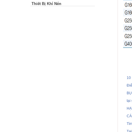
Thiết Bị Khí Nén
10
Điể
BỤ
tạ
HẠ
CÁ
Tì
Tạ