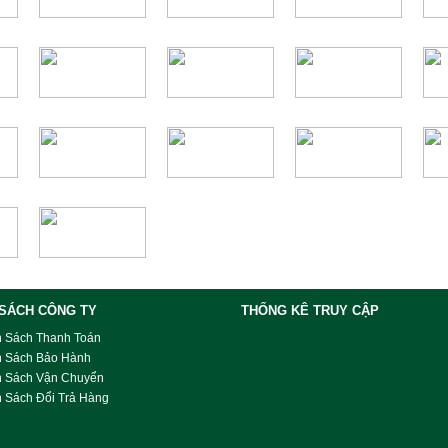
 SÁCH CÔNG TY
THỐNG KÊ TRUY CẬP
h Sách Thanh Toán
h Sách Bảo Hành
h Sách Vận Chuyển
 Sách Đổi Trả Hàng