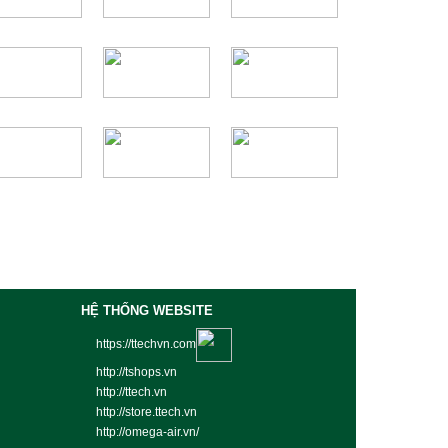
HỆ THỐNG WEBSITE
https://ttechvn.com
http://tshops.vn
http://ttech.vn
http://store.ttech.vn
http://omega-air.vn/