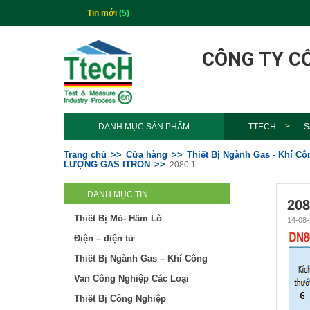
Tin mới
(5)
CÔNG TY C
DANH MỤC SẢN PHẨM
TTECH
S
Trang chủ
Cửa hàng
Thiết Bị Ngành Gas - Khí C
LƯỢNG GAS ITRON
2080 1
DANH MỤC TIN
208
Thiết Bị Mỏ- Hầm Lò
14-08-
Điện – điện tử
Thiết Bị Ngành Gas – Khí Công
Nghiệp
Van Công Nghiệp Các Loại
Thiết Bị Công Nghiệp