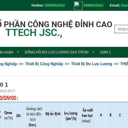
Hotline:
0988062602
0988062602
Email:
thai
Ổ PHẦN CÔNG NGHỆ ĐỈNH CAO
TTECH JSC.,
ản phẩm
ĐỒNG HỒ ĐO LƯU LƯỢNG GAS ITRON
2080 1
ông Nghiệp
Thiết Bị Công Nghiệp
Thiết Bị Đo Lưu Lượng
THI
0 1
2018 06:27