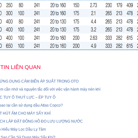
TIN LIÊN QUAN
 ỨNG DỤNG CẢM BIẾN ÁP SUẤT TRONG OTO
m cần nhớ và nguyên tắc đối với việc vận hành máy nén khí
C TUY Ô THUỶ LỰC – ÉP TUY Ô
i sao lại cần sử dụng dầu Atlas Copco?
T HÚT ẨM CHO MÁY SẤY KHÍ
CH LẮP ĐẶT ĐỒNG HỒ ĐO LƯU LƯỢNG NƯỚC
m Hiểu Máy Lọc Dầu Ly Tâm
i Sao Cần Sử Dụng Máy Sấy Khí?