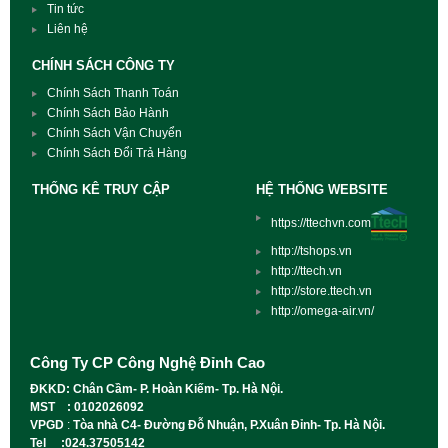
Tin tức
Liên hệ
CHÍNH SÁCH CÔNG TY
Chính Sách Thanh Toán
Chính Sách Bảo Hành
Chính Sách Vận Chuyển
Chính Sách Đổi Trả Hàng
THỐNG KÊ TRUY CẬP
HỆ THỐNG WEBSITE
https://ttechvn.com
http://tshops.vn
http://ttech.vn
http://store.ttech.vn
http://omega-air.vn/
Công Ty CP Công Nghệ Đỉnh Cao
ĐKKD: Chân Cầm- P. Hoàn Kiếm- Tp. Hà Nội.
MST : 0102026092
VPGD
:
Tòa nhà C4- Đường Đỗ Nhuận, P.Xuân Đỉnh- Tp. Hà Nội.
Tel :024.37505142