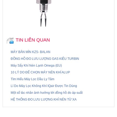
TIN LIÊN QUAN
MÁY BẮN MÌN KZS- BALAN
ĐỒNG HỒ ĐO LƯU LƯỢNG GAS KIỂU TURBIN
Máy Sấy Khí Nén Lạnh Omega (EU)
10 LÝ DO ĐỂ CHỌN MÁY NÉN KHÍ ALUP
Tìm Hiểu Máy Lọc Dầu Ly Tâm
Lí Do Máy Lọc Không Khí IQair Được Tin Dùng
Một số tác nhân ảnh hưởng tới đồng hồ đo áp suất
HỆ THỐNG ĐO LƯU LƯỢNG KHÍ NÉN TỪ XA