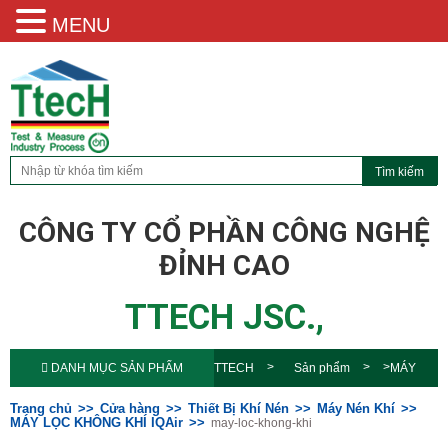
MENU
CÔNG TY CỔ PHẦN CÔNG NGHỆ
ĐỈNH CAO
TTECH JSC.,
DANH MỤC SẢN PHẨM
TTECH
Sản phẩm
MÁY
LỌC KHÔNG KHÍ IQAir
may-loc-
Trang chủ
Cửa hàng
Thiết Bị Khí Nén
Máy Nén Khí
MÁY LỌC KHÔNG KHÍ IQAir
may-loc-khong-khi
khong-khi