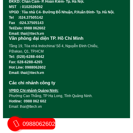
ĐKKD: Chân Cầm- P. Hoàn Kiếm- Tp. Hà Nội.
MST : 0102026092
VPGD
:
Tòa nhà C4- Đường Đỗ Nhuận, P.Xuân Đỉnh- Tp. Hà Nội.
Tel :024.37505142
Fax :024.37505143
Tel/Zalo: 0988 062602
Email: thai@ttech.vn
Văn phòng đại diện TP. Hồ Chí Minh
Tầng 19, Tòa nhà Indochina/ Số 4, Nguyễn Đình Chiểu,
P.Đakao, Q1, TP.HCM
Tel: (028)-6288-4442
Fax: 028-6288-4265
Hot Line: 0988062602
Email: thai@ttech.vn
Các chi nhánh công ty
VPĐD Chi nhánh Quảng Ninh:
Phường Cao Thắng, TP Hạ Long, Tỉnh Quảng Ninh.
Hotline: 0988 062 602
Email: thai@ttech.vn
0988062602