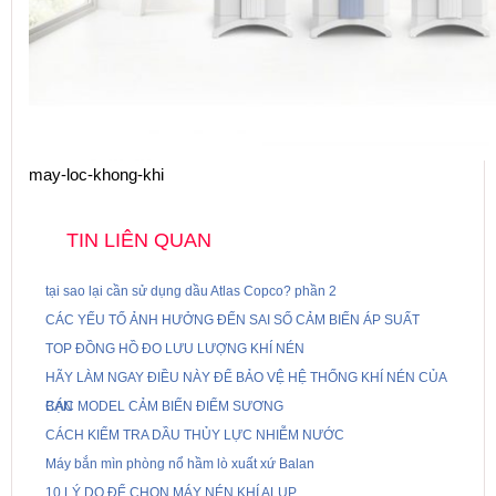
may-loc-khong-khi
TIN LIÊN QUAN
tại sao lại cần sử dụng dầu Atlas Copco? phần 2
CÁC YẾU TỐ ẢNH HƯỞNG ĐẾN SAI SỐ CẢM BIẾN ÁP SUẤT
TOP ĐỒNG HỒ ĐO LƯU LƯỢNG KHÍ NÉN
HÃY LÀM NGAY ĐIỀU NÀY ĐỂ BẢO VỆ HỆ THỐNG KHÍ NÉN CỦA
BẠN
CÁC MODEL CẢM BIẾN ĐIỂM SƯƠNG
CÁCH KIỂM TRA DẦU THỦY LỰC NHIỄM NƯỚC
Máy bắn mìn phòng nổ hầm lò xuất xứ Balan
10 LÝ DO ĐỂ CHỌN MÁY NÉN KHÍ ALUP