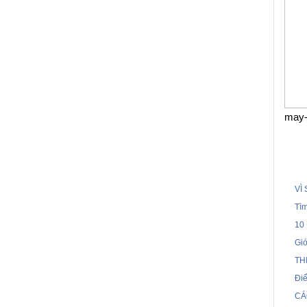
may-
VÌ
Tì
10
Gi
TH
Điể
CÁ