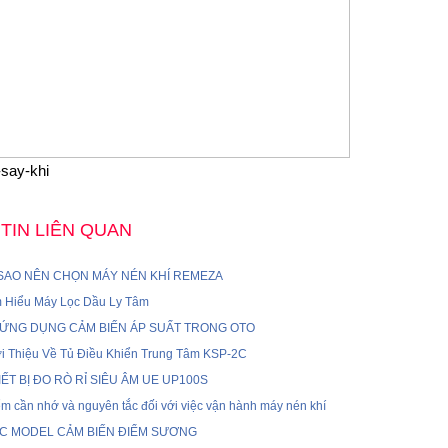
say-khi
TIN LIÊN QUAN
 SAO NÊN CHỌN MÁY NÉN KHÍ REMEZA
m Hiểu Máy Lọc Dầu Ly Tâm
 ỨNG DỤNG CẢM BIẾN ÁP SUẤT TRONG OTO
ới Thiệu Về Tủ Điều Khiển Trung Tâm KSP-2C
IẾT BỊ ĐO RÒ RỈ SIÊU ÂM UE UP100S
m cần nhớ và nguyên tắc đối với việc vận hành máy nén khí
C MODEL CẢM BIẾN ĐIỂM SƯƠNG