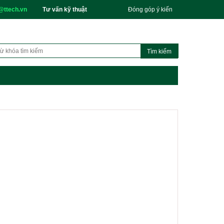
@ttech.vn
Tư vấn kỹ thuật
Đóng góp ý kiến