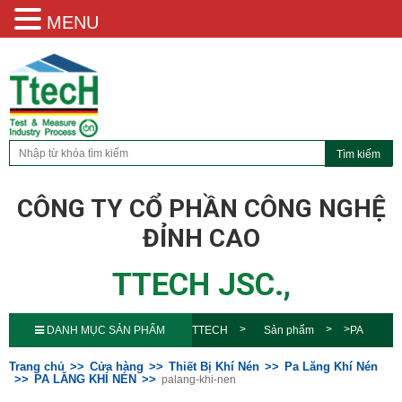
MENU
CÔNG TY CỔ PHẦN CÔNG NGHỆ
ĐỈNH CAO
TTECH JSC.,
DANH MỤC SẢN PHẨM
TTECH
Sản phẩm
PA
LĂNG KHÍ NÉN
palang-khi-
Trang chủ
Cửa hàng
Thiết Bị Khí Nén
Pa Lăng Khí Nén
PA LĂNG KHÍ NÉN
palang-khi-nen
nen