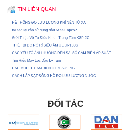
TIN LIÊN QUAN
HỆ THỐNG ĐO LƯU LƯỢNG KHÍ NÉN TỪ XA
tại sao lại cần sử dụng dầu Atlas Copco?
Giới Thiệu Về Tủ Điều Khiển Trung Tâm KSP-2C
THIẾT BỊ ĐO RÒ RỈ SIÊU ÂM UE UP100S
CÁC YẾU TỐ ẢNH HƯỞNG ĐẾN SAI SỐ CẢM BIẾN ÁP SUẤT
Tìm Hiểu Máy Lọc Dầu Ly Tâm
CÁC MODEL CẢM BIẾN ĐIỂM SƯƠNG
CÁCH LẮP ĐẶT ĐỒNG HỒ ĐO LƯU LƯỢNG NƯỚC
ĐỐI TÁC