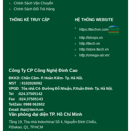
Chính Sách Vận Chuyển
Chính Sách Đổi Trả Hàng
THỐNG KÊ TRUY CẬP
HỆ THỐNG WEBSITE
https://ttechvn.com
http://tshops.vn
http://ttech.vn
http://store.ttech.vn
http://omega-air.vn/
Công Ty CP Công Nghệ Đỉnh Cao
ĐKKD: Chân Cầm- P. Hoàn Kiếm- Tp. Hà Nội.
MST : 0102026092
VPGD
:
Tòa nhà C4- Đường Đỗ Nhuận, P.Xuân Đỉnh- Tp. Hà Nội.
Tel :024.37505142
Fax :024.37505143
Tel/Zalo: 0988 062602
Email: thai@ttech.vn
Văn phòng đại diện TP. Hồ Chí Minh
Tầng 19, Tòa nhà Indochina/ Số 4, Nguyễn Đình Chiểu,
P.Đakao, Q1, TP.HCM