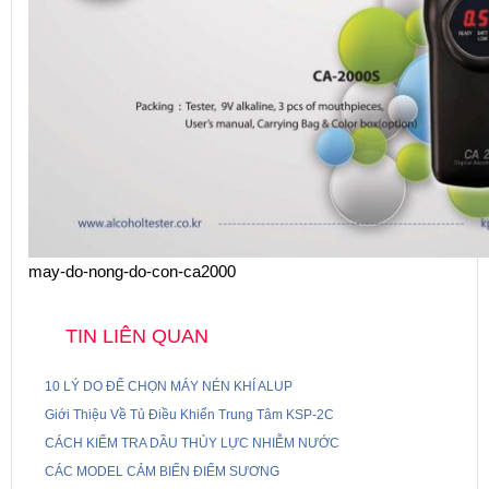
may-do-nong-do-con-ca2000
TIN LIÊN QUAN
10 LÝ DO ĐỂ CHỌN MÁY NÉN KHÍ ALUP
Giới Thiệu Về Tủ Điều Khiển Trung Tâm KSP-2C
CÁCH KIỂM TRA DẦU THỦY LỰC NHIỄM NƯỚC
CÁC MODEL CẢM BIẾN ĐIỂM SƯƠNG