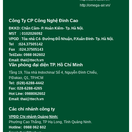
http://omega-air.vn/
Công Ty CP Công Nghệ Đỉnh Cao
ĐKKD: Chân Cầm- P. Hoàn Kiếm- Tp. Hà Nội.
MST : 0102026092
VPGD
:
Tòa nhà C4- Đường Đỗ Nhuận, P.Xuân Đỉnh- Tp. Hà Nội.
Tel :024.37505142
Fax :024.37505143
Tel/Zalo: 0988 062602
Email: thai@ttech.vn
Văn phòng đại diện TP. Hồ Chí Minh
Tầng 19, Tòa nhà Indochina/ Số 4, Nguyễn Đình Chiểu,
P.Đakao, Q1, TP.HCM
Tel: (028)-6288-4442
Fax: 028-6288-4265
Hot Line: 0988062602
Email: thai@ttech.vn
Các chi nhánh công ty
VPĐD Chi nhánh Quảng Ninh:
Phường Cao Thắng, TP Hạ Long, Tỉnh Quảng Ninh.
Hotline: 0988 062 602