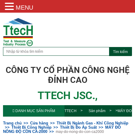
MENU
CÔNG TY CỔ PHẦN CÔNG NGHỆ
ĐỈNH CAO
TTECH JSC.,
DANH MỤC SẢN PHẨM
TTECH
Sản phẩm
MÁY ĐO
NỒNG ĐỘ CỒN CA-2000
may-do-
Trang chủ
Cửa hàng
Thiết Bị Ngành Gas - Khí Công Nghiệp
Thiết Bị Công Nghiệp
Thiết Bị Đo Áp Suất
MÁY ĐO
NỒNG ĐỘ CỒN CA-2000
may-do-nong-do-con-ca2000
nong-do-con-ca2000