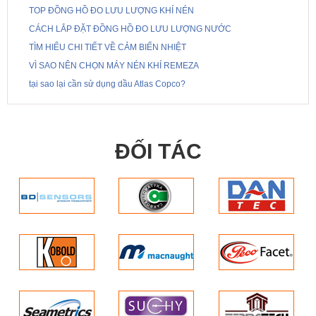
TOP ĐỒNG HỒ ĐO LƯU LƯỢNG KHÍ NÉN
CÁCH LẮP ĐẶT ĐỒNG HỒ ĐO LƯU LƯỢNG NƯỚC
TÌM HIỂU CHI TIẾT VỀ CẢM BIẾN NHIỆT
VÌ SAO NÊN CHỌN MÁY NÉN KHÍ REMEZA
tại sao lại cần sử dụng dầu Atlas Copco?
ĐỐI TÁC