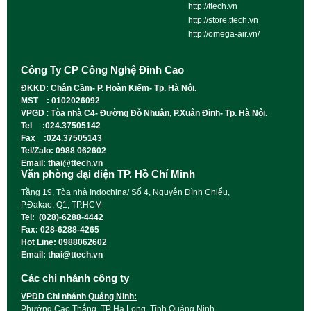
http://ttech.vn
http://store.ttech.vn
http://omega-air.vn/
Công Ty CP Công Nghệ Đỉnh Cao
ĐKKD: Chân Cầm- P. Hoàn Kiếm- Tp. Hà Nội.
MST : 0102026092
VPGD
:
Tòa nhà C4- Đường Đỗ Nhuận, P.Xuân Đỉnh- Tp. Hà Nội.
Tel :024.37505142
Fax :024.37505143
Tel/Zalo: 0988 062602
Email: thai@ttech.vn
Văn phòng đại diện TP. Hồ Chí Minh
Tầng 19, Tòa nhà Indochina/ Số 4, Nguyễn Đình Chiểu,
P.Đakao, Q1, TP.HCM
Tel: (028)-6288-4442
Fax: 028-6288-4265
Hot Line: 0988062602
Email: thai@ttech.vn
Các chi nhánh công ty
VPĐD Chi nhánh Quảng Ninh:
Phường Cao Thắng, TP Hạ Long, Tỉnh Quảng Ninh.