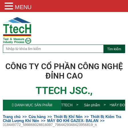
MENU
CÔNG TY CỔ PHẦN CÔNG NGHỆ
ĐỈNH CAO
TTECH JSC.,
DANH MỤC SẢN PHẨM
TTECH
Sản phẩm
MÁY ĐO
KHÍ GAZEX-
Trang chủ
Cửa hàng
Thiết Bị Khí Nén
Thiết Bị Kiểm Tra
Chất Lượng Khí Nén
MÁY ĐO KHÍ GAZEX- BALAN
318449772_599868028816097_7964429348423956819_n
BALAN
318449772_599868028816