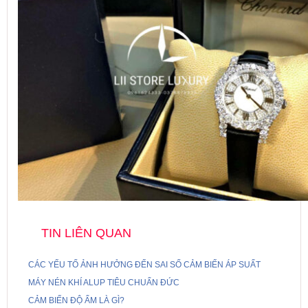
TIN LIÊN QUAN
CÁC YẾU TỐ ẢNH HƯỞNG ĐẾN SAI SỐ CẢM BIẾN ÁP SUẤT
MÁY NÉN KHÍ ALUP TIÊU CHUẨN ĐỨC
CẢM BIẾN ĐỘ ẨM LÀ GÌ?