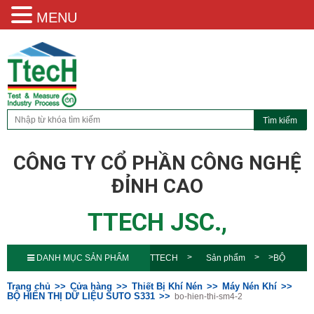
MENU
CÔNG TY CỔ PHẦN CÔNG NGHỆ
ĐỈNH CAO
TTECH JSC.,
DANH MỤC SẢN PHẨM
TTECH
Sản phẩm
BỘ
HIỂN THỊ DỮ LIỆU SUTO
Trang chủ
Cửa hàng
Thiết Bị Khí Nén
Máy Nén Khí
BỘ HIỂN THỊ DỮ LIỆU SUTO S331
bo-hien-thi-sm4-2
S331
bo-hien-thi-sm4-2