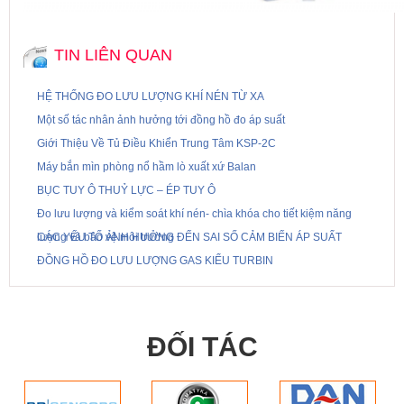
TIN LIÊN QUAN
HỆ THỐNG ĐO LƯU LƯỢNG KHÍ NÉN TỪ XA
Một số tác nhân ảnh hưởng tới đồng hồ đo áp suất
Giới Thiệu Về Tủ Điều Khiển Trung Tâm KSP-2C
Máy bắn mìn phòng nổ hầm lò xuất xứ Balan
BỤC TUY Ô THUỶ LỰC – ÉP TUY Ô
Đo lưu lượng và kiểm soát khí nén- chìa khóa cho tiết kiệm năng
lượng và bảo vệ môi trường
CÁC YẾU TỐ ẢNH HƯỞNG ĐẾN SAI SỐ CẢM BIẾN ÁP SUẤT
ĐỒNG HỒ ĐO LƯU LƯỢNG GAS KIỂU TURBIN
ĐỐI TÁC