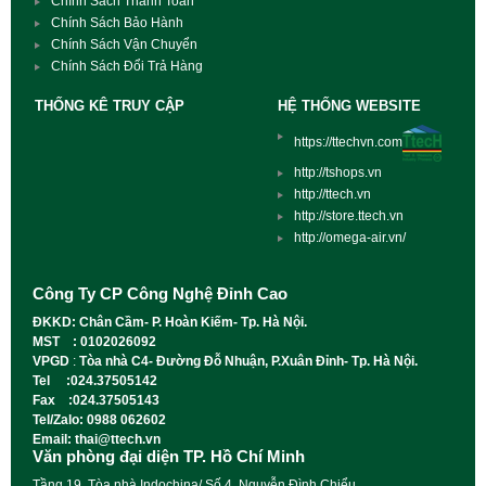
Chính Sách Thanh Toán
Chính Sách Bảo Hành
Chính Sách Vận Chuyển
Chính Sách Đổi Trả Hàng
THỐNG KÊ TRUY CẬP
HỆ THỐNG WEBSITE
https://ttechvn.com
http://tshops.vn
http://ttech.vn
http://store.ttech.vn
http://omega-air.vn/
Công Ty CP Công Nghệ Đỉnh Cao
ĐKKD: Chân Cầm- P. Hoàn Kiếm- Tp. Hà Nội.
MST : 0102026092
VPGD
:
Tòa nhà C4- Đường Đỗ Nhuận, P.Xuân Đỉnh- Tp. Hà Nội.
Tel :024.37505142
Fax :024.37505143
Tel/Zalo: 0988 062602
Email: thai@ttech.vn
Văn phòng đại diện TP. Hồ Chí Minh
Tầng 19, Tòa nhà Indochina/ Số 4, Nguyễn Đình Chiểu,