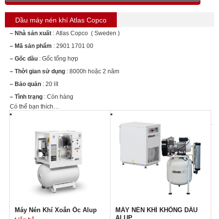
Dầu máy nén khí Atlas Copco
– Nhà sản xuất
: Atlas Copco ( Sweden )
– Mã sản phẩm
: 2901 1701 00
– Gốc dầu
: Gốc tổng hợp
– Thời gian sử dụng
: 8000h hoặc 2 năm
– Bảo quản
: 20 lít
– Tình trạng
: Còn hàng
Có thể bạn thích…
Máy Nén Khí Xoắn Ốc Alup
MÁY NÉN KHÍ KHÔNG DẦU
ALUP