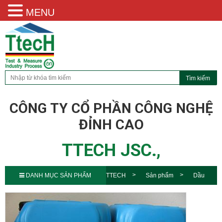
MENU
CÔNG TY CỔ PHẦN CÔNG NGHỆ
ĐỈNH CAO
TTECH JSC.,
DANH MỤC SẢN PHẨM
TTECH
Sản phẩm
Dầu
máy nén khí Atlas CopCo Roto Xtend
Duty Fluid 2901170100