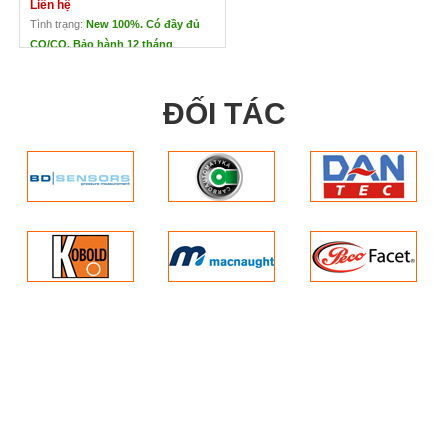
Liên hệ
Tình trạng:
New 100%. Có đầy đủ
CO/CQ. Bảo hành 12 tháng
MÁY LỌC KHÔNG KHÍ TROTEC
AIRGO CLEAN
ĐỐI TÁC
Liên hệ
Xuất xứ: Đức
Thương hiệu nổi tiếng và có nhiều giải thưởng danh giá.
Lợi ích trong thực tế:
Giá hấp dẫn, phù hợp mọi nhu cầu
Hệ thống lọc hai tầng: lọc bụi mịn, vi khuẩn, nấm mốc, mùi
Tiết kiệm năng lượng
Có thể kết nối dễ dàng thông qua điều khiển từ xa
Có thể di chuyển qua các phòng. Phù hợp phòng 30-70m2
Kích thước:
+ Model 105S (l x w x h): 315 x 409 x 639 mm
Trọng lượng: 7,3 kg
+ Model 205S(l x w x h): 503 x 343 x 710mm