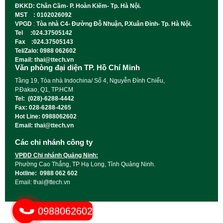
ĐKKD: Chân Cầm- P. Hoàn Kiếm- Tp. Hà Nội.
MST : 0102026092
VPGD
:
Tòa nhà C4- Đường Đỗ Nhuận, P.Xuân Đỉnh- Tp. Hà Nội.
Tel :024.37505142
Fax :024.37505143
Tel/Zalo: 0988 062602
Email: thai@ttech.vn
Văn phòng đại diện TP. Hồ Chí Minh
Tầng 19, Tòa nhà Indochina/ Số 4, Nguyễn Đình Chiểu,
P.Đakao, Q1, TP.HCM
Tel: (028)-6288-4442
Fax: 028-6288-4265
Hot Line: 0988062602
Email: thai@ttech.vn
Các chi nhánh công ty
VPĐD Chi nhánh Quảng Ninh:
Phường Cao Thắng, TP Hạ Long, Tỉnh Quảng Ninh.
Hotline: 0988 062 602
Email: thai@ttech.vn
0988062602