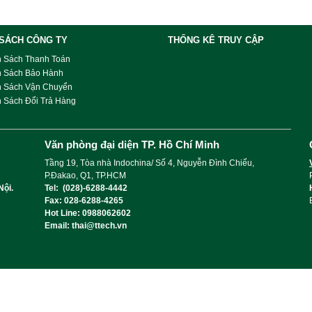
 SÁCH CÔNG TY
THỐNG KÊ TRUY CẬP
h Sách Thanh Toán
h Sách Bảo Hành
h Sách Vận Chuyển
 Sách Đổi Trả Hàng
Văn phòng đại diện TP. Hồ Chí Minh
Tầng 19, Tòa nhà Indochina/ Số 4, Nguyễn Đình Chiểu,
P.Đakao, Q1, TP.HCM
Nội.
Tel: (028)-6288-4442
Fax: 028-6288-4265
Hot Line: 0988062602
Email: thai@ttech.vn