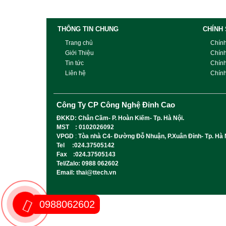
THÔNG TIN CHUNG
CHÍNH
Trang chủ
Chín
Giới Thiệu
Chín
Tin tức
Chín
Liên hệ
Chính
Công Ty CP Công Nghệ Đỉnh Cao
ĐKKD: Chân Cầm- P. Hoàn Kiếm- Tp. Hà Nội.
MST : 0102026092
VPGD
:
Tòa nhà C4- Đường Đỗ Nhuận, P.Xuân Đỉnh- Tp. Hà 
Tel :024.37505142
Fax :024.37505143
Tel/Zalo: 0988 062602
Email: thai@ttech.vn
0988062602