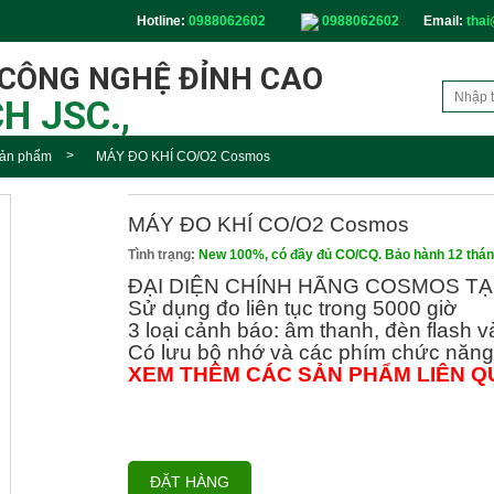
Hotline:
0988062602
0988062602
Email:
thai
 CÔNG NGHỆ ĐỈNH CAO
H JSC.,
ản phẩm
MÁY ĐO KHÍ CO/O2 Cosmos
MÁY ĐO KHÍ CO/O2 Cosmos
Tình trạng:
New 100%, có đầy đủ CO/CQ. Bảo hành 12 thá
ĐẠI DIỆN CHÍNH HÃNG COSMOS TẠ
Sử dụng đo liên tục trong 5000 giờ
3 loại cảnh báo: âm thanh, đèn flash v
Có lưu bộ nhớ và các phím chức năng
XEM THÊM CÁC SẢN PHẨM LIÊN Q
ĐẶT HÀNG