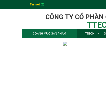
Tin mới
(5)
CÔNG TY CỔ PHẦN
TTEC
DANH MỤC SẢN PHẨM
TTECH
S