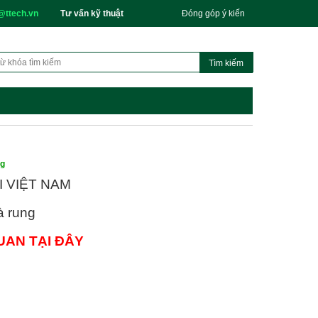
@ttech.vn
Tư vấn kỹ thuật
Đóng góp ý kiến
ng
I VIỆT NAM
à rung
UAN TẠI ĐÂY