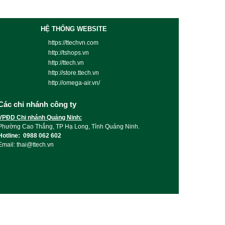
HỆ THỐNG WEBSITE
https://ttechvn.com
http://tshops.vn
http://ttech.vn
http://store.ttech.vn
http://omega-air.vn/
Các chi nhánh công ty
VPĐD Chi nhánh Quảng Ninh:
Phường Cao Thắng, TP Hạ Long, Tỉnh Quảng Ninh.
Hotline: 0988 062 602
Email: thai@ttech.vn