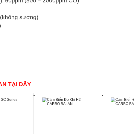
CO); 50ppm (300 – 2000ppm CO)
 (không sương)
)
AN TẠI ĐÂY