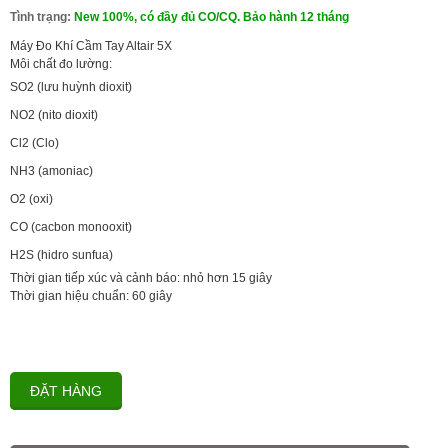
Tình trạng:
New 100%, có đầy đủ CO/CQ. Bảo hành 12 tháng
Máy Đo Khí Cầm Tay Altair 5X
Môi chất đo lường:
SO2 (lưu huỳnh dioxit)
NO2 (nito dioxit)
Cl2 (Clo)
NH3 (amoniac)
O2 (oxi)
CO (cacbon monooxit)
H2S (hidro sunfua)
Thời gian tiếp xúc và cảnh báo: nhỏ hơn 15 giây
Thời gian hiệu chuẩn: 60 giây
ĐẶT HÀNG