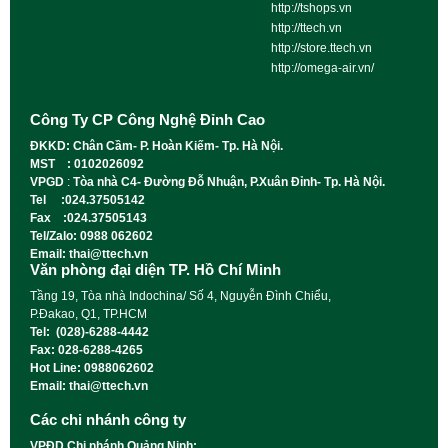
http://tshops.vn
http://ttech.vn
http://store.ttech.vn
http://omega-air.vn/
Công Ty CP Công Nghệ Đỉnh Cao
ĐKKD: Chân Cầm- P. Hoàn Kiếm- Tp. Hà Nội.
MST : 0102026092
VPGD
:
Tòa nhà C4- Đường Đỗ Nhuận, P.Xuân Đỉnh- Tp. Hà Nội.
Tel :024.37505142
Fax :024.37505143
Tel/Zalo: 0988 062602
Email: thai@ttech.vn
Văn phòng đại diện TP. Hồ Chí Minh
Tầng 19, Tòa nhà Indochina/ Số 4, Nguyễn Đình Chiểu,
P.Đakao, Q1, TP.HCM
Tel: (028)-6288-4442
Fax: 028-6288-4265
Hot Line: 0988062602
Email: thai@ttech.vn
Các chi nhánh công ty
VPĐD Chi nhánh Quảng Ninh: