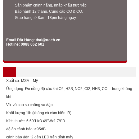
Sản phẩm chính hãng, nhập khẩu trực tiếp
Bảo hành 12 tháng. Cung cấp CO & CQ.
Giao hàng từ 8am- 18pm hàng ngày.
Email Đặt Hàng:
thai@ttech.vn
Hotline: 0988 062 602
Xuất xứ: MSA – Mỹ
Ứng dụng: Đo nồng độ các khí O2, H2S, NO2, Cl2, NH3, CO… trong không
khí
Vỏ: vỏ cao su chống va đập
Khối lượng 1lb (không có cảm biến IR)
Kích thước: 6.69”Hx3.49”Wx1.79”D
độ ồn cảnh báo: >95dB
cảnh báo đèn: 2 đèn LED trên đỉnh máy