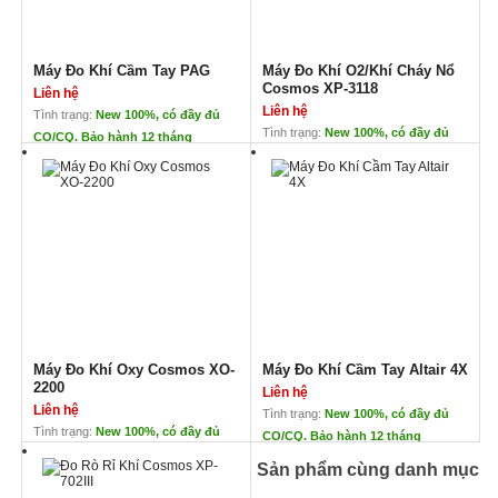
Máy Đo Khí Cầm Tay PAG
Máy Đo Khí O2/Khí Cháy Nổ
Cosmos XP-3118
Liên hệ
Liên hệ
Tình trạng:
New 100%, có đầy đủ
Tình trạng:
New 100%, có đầy đủ
CO/CQ. Bảo hành 12 tháng
CO/CQ. Bảo hành 12 tháng
Máy Đo Khí Cầm Tay PAG
Máy Đo Khí O2/Khí Cháy Nổ
Cosmos XP-3118
Liên hệ
Liên hệ
Máy Đo Khí Cầm Tay PAG
ĐẠI DIỆN CHÍNH
Xuất xứ: Carbo – Ba Lan
Ứng Dụng: Đo lường nồng độ các
HÃNG COSMOS TẠI
khí chỉ định trong không khí
VIỆT NAM
Môi chất đo
điều khiển mô phỏng
– khí metan (CH4),
nồng độ khí dễ cháy
– khí oxy (O2),
nổ và nồng độ oxi
– khí carbon monoxide (CO),
ứng dụng cho công
– khí carbon dioxide (CO2)
việc, an toàn và thân
Kiểu đo: liên tục
Phương pháp đo: điện hoá học
thiện với môi trường
Máy Đo Khí Oxy Cosmos XO-
Máy Đo Khí Cầm Tay Altair 4X
pin sạc
Công suất bơm lớn
2200
Liên hệ
Bảo hành 12 tháng
cho phép lấy mẫu ở
Liên hệ
Tình trạng:
New 100%, có đầy đủ
khoảng cách 30m
Tình trạng:
New 100%, có đầy đủ
CO/CQ. Bảo hành 12 tháng
XEM THÊM THIẾT BỊ ĐO TẠI ĐÂY
CO/CQ. Bảo hành 12 tháng
Máy Đo Khí Oxy Cosmos XO-
Máy Đo Khí Cầm Tay Altair 4X
Sản phẩm cùng danh mục
2200
Liên hệ