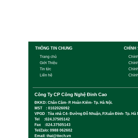
THÔNG TIN CHUNG
CHÍNH
Trang chủ
Chín
Giới Thiệu
Chín
Tin tức
Chín
Liên hệ
Chính
Công Ty CP Công Nghệ Đỉnh Cao
ĐKKD: Chân Cầm- P. Hoàn Kiếm- Tp. Hà Nội.
MST : 0102026092
VPGD
:
Tòa nhà C4- Đường Đỗ Nhuận, P.Xuân Đỉnh- Tp. Hà 
Tel :024.37505142
Fax :024.37505143
Tel/Zalo: 0988 062602
Email: thai@ttech.vn