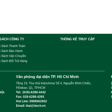
Có thể cung cấp nguồn điện thông qua
kết nối mạng hoặc bộ đổi nguồn AC
Vỏ thép không gỉ
Bao gồm bảo hành 3 năm
Ứng Dụng :
Giám sát cơ sở phòng sạch
Ngành công nghiệp thực phẩm
Hàng không vũ trụ
Phòng phẫu thuật bệnh viện
 SÁCH CÔNG TY
THỐNG KÊ TRUY CẬP
h Sách Thanh Toán
h Sách Bảo Hành
h Sách Vận Chuyển
 Sách Đổi Trả Hàng
Văn phòng đại diện TP. Hồ Chí Minh
Tầng 19, Tòa nhà Indochina/ Số 4, Nguyễn Đình Chiểu,
P.Đakao, Q1, TP.HCM
Nội.
Tel: (028)-6288-4442
Fax: 028-6288-4265
Hot Line: 0988062602
Email: thai@ttech.vn