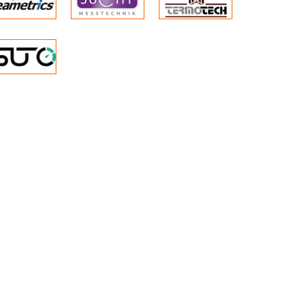
+80°C (135°C)
ar
ặc vòng PTFE