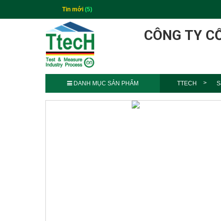
Tin mới
(5)
CÔNG TY C
DANH MỤC SẢN PHẨM
TTECH
S