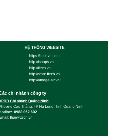
HỆ THỐNG WEBSITE
https://ttechvn.com
http://tshops.vn
http://ttech.vn
http://store.ttech.vn
http://omega-air.vn/
Các chi nhánh công ty
VPĐD Chi nhánh Quảng Ninh:
Phường Cao Thắng, TP Hạ Long, Tỉnh Quảng Ninh.
Hotline: 0988 062 602
Email: thai@ttech.vn