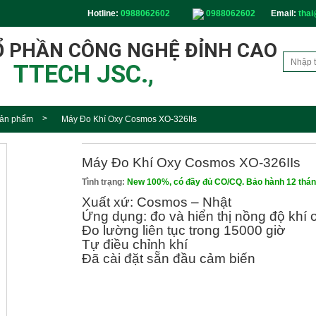
Hotline:
0988062602
0988062602
Email:
thai
Ổ PHẦN CÔNG NGHỆ ĐỈNH CAO
TTECH JSC.,
ản phẩm
Máy Đo Khí Oxy Cosmos XO-326IIs
Máy Đo Khí Oxy Cosmos XO-326IIs
Tình trạng:
New 100%, có đầy đủ CO/CQ. Bảo hành 12 thá
Xuất xứ: Cosmos – Nhật
Ứng dụng: đo và hiển thị nồng độ khí o
Đo lường liên tục trong 15000 giờ
Tự điều chỉnh khí
Đã cài đặt sẵn đầu cảm biến