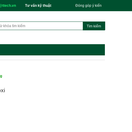
@ttech.vn
Tư vấn kỹ thuật
Đóng góp ý kiến
ng
xi