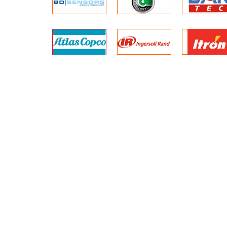
NH3 (amoniac)
Có chống nước, chố
O2 (oxi)
Không cần hiệu chu
CO (cacbon monooxit)
Có bao da phù hợp 
H2S (hidro sunfua)
Thời gian tiếp xúc và cảnh báo: nhỏ
hơn 15 giây
Thời gian hiệu chuẩn: 60 giây