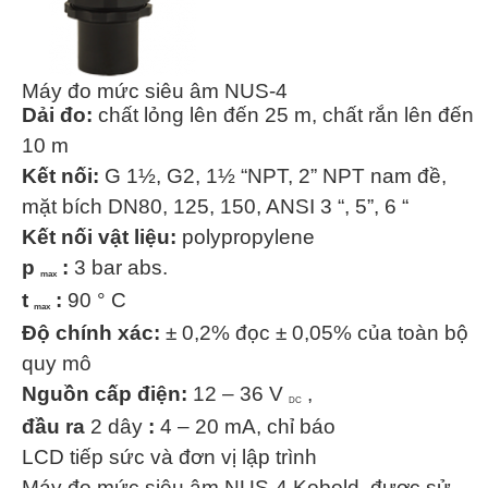
Máy đo mức siêu âm NUS-4
Dải đo:
chất lỏng lên đến 25 m, chất rắn lên đến
10 m
Kết nối:
G 1½, G2, 1½ “NPT, 2” NPT nam đề,
mặt bích DN80, 125, 150, ANSI 3 “, 5”, 6 “
Kết nối vật liệu:
polypropylene
p
:
3 bar abs.
max
t
:
90 ° C
max
Độ chính xác:
± 0,2% đọc ± 0,05% của toàn bộ
quy mô
Nguồn cấp điện:
12 – 36 V
,
DC
đầu ra
2 dây
:
4 – 20 mA, chỉ báo
LCD tiếp sức và đơn vị lập trình
Máy đo mức siêu âm NUS-4 Kobold, được sử