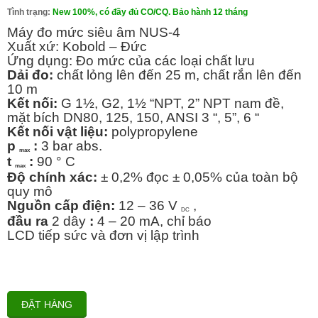
Tình trạng:
New 100%, có đầy đủ CO/CQ. Bảo hành 12 tháng
Máy đo mức siêu âm NUS-4
Xuất xứ: Kobold – Đức
Ứng dụng: Đo mức của các loại chất lưu
Dải đo:
chất lỏng lên đến 25 m, chất rắn lên đến
10 m
Kết nối:
G 1½, G2, 1½ “NPT, 2” NPT nam đề,
mặt bích DN80, 125, 150, ANSI 3 “, 5”, 6 “
Kết nối vật liệu:
polypropylene
p
:
3 bar abs.
max
t
:
90 ° C
max
Độ chính xác:
± 0,2% đọc ± 0,05% của toàn bộ
quy mô
Nguồn cấp điện:
12 – 36 V
,
DC
đầu ra
2 dây
:
4 – 20 mA, chỉ báo
LCD tiếp sức và đơn vị lập trình
ĐẶT HÀNG