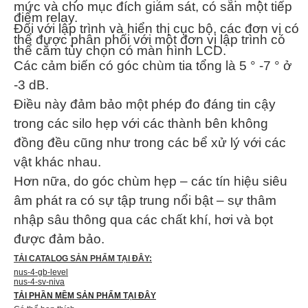
mức và cho mục đích giám sát, có sẵn một tiếp
điểm relay.
Đối với lập trình và hiển thị cục bộ, các đơn vị có
thể được phân phối với một đơn vị lập trình có
thể cắm tùy chọn có màn hình LCD.
Các cảm biến có góc chùm tia tổng là 5 ° -7 ° ở
-3 dB.
Điều này đảm bảo một phép đo đáng tin cậy
trong các silo hẹp với các thành bên không
đồng đều cũng như trong các bể xử lý với các
vật khác nhau.
Hơn nữa, do góc chùm hẹp – các tín hiệu siêu
âm phát ra có sự tập trung nổi bật – sự thâm
nhập sâu thông qua các chất khí, hơi và bọt
được đảm bảo.
TẢI CATALOG SẢN PHẨM TẠI ĐÂY:
nus-4-gb-level
nus-4-sv-niva
TẢI PHẦN MỀM SẢN PHẨM TẠI ĐÂY