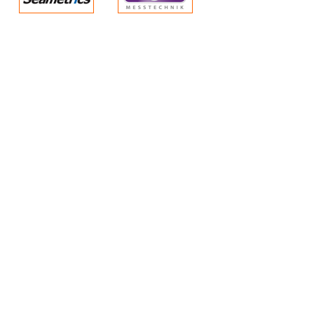
0,875 ″ (2,22 cm)
Phần mềm điều khiển
Aqua4Plus miễn phí
Phần mềm Aqua4Plus v2.2
(76,8
MB)
Bảng thông số kỹ thuật:
LevelSCOUT 2X
(1 MB)
Hướng dẫn sử dụng: LevelSCOUT
2X
(3,6 MB)