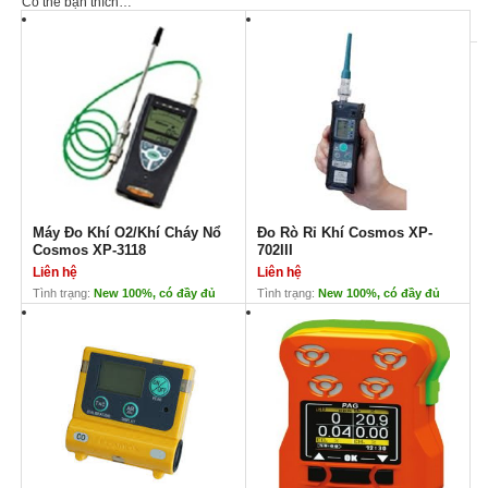
Có thể bạn thích…
Máy Đo Khí O2/Khí Cháy Nổ
Đo Rò Rỉ Khí Cosmos XP-
Cosmos XP-3118
702III
Liên hệ
Liên hệ
Tình trạng:
New 100%, có đầy đủ
Tình trạng:
New 100%, có đầy đủ
CO/CQ. Bảo hành 12 tháng
CO/CQ. Bảo hành 12 tháng
Máy Đo Khí O2/Khí Cháy Nổ
Đo Rò Rỉ Khí Cosmos XP-702III
Cosmos XP-3118
Liên hệ
Xuất xứ: Cosmos –
Liên hệ
ĐẠI DIỆN CHÍNH
Nhật
HÃNG COSMOS TẠI
Máy đo Nhỏ và nhẹ
VIỆT NAM
Dễ dàng nhìn kết quả
điều khiển mô phỏng
trên màn hình hiển thị
nồng độ khí dễ cháy
Có 2 loại đèn cảnh
nổ và nồng độ oxi
báo