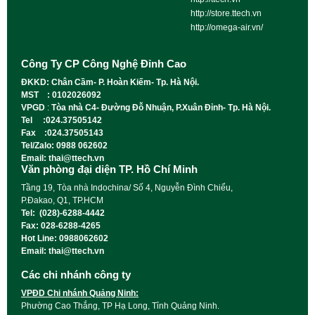
http://store.ttech.vn
http://omega-air.vn/
Công Ty CP Công Nghệ Đỉnh Cao
ĐKKD: Chân Cầm- P. Hoàn Kiếm- Tp. Hà Nội.
MST : 0102026092
VPGD
:
Tòa nhà C4- Đường Đỗ Nhuận, P.Xuân Đỉnh- Tp. Hà Nội.
Tel :024.37505142
Fax :024.37505143
Tel/Zalo: 0988 062602
Email: thai@ttech.vn
Văn phòng đại diện TP. Hồ Chí Minh
Tầng 19, Tòa nhà Indochina/ Số 4, Nguyễn Đình Chiểu,
P.Đakao, Q1, TP.HCM
Tel: (028)-6288-4442
Fax: 028-6288-4265
Hot Line: 0988062602
Email: thai@ttech.vn
Các chi nhánh công ty
VPĐD Chi nhánh Quảng Ninh:
Phường Cao Thắng, TP Hạ Long, Tỉnh Quảng Ninh.