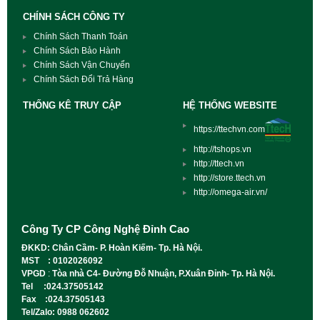
CHÍNH SÁCH CÔNG TY
Chính Sách Thanh Toán
Chính Sách Bảo Hành
Chính Sách Vận Chuyển
Chính Sách Đổi Trả Hàng
THỐNG KÊ TRUY CẬP
HỆ THỐNG WEBSITE
https://ttechvn.com
http://tshops.vn
http://ttech.vn
http://store.ttech.vn
http://omega-air.vn/
Công Ty CP Công Nghệ Đỉnh Cao
ĐKKD: Chân Cầm- P. Hoàn Kiếm- Tp. Hà Nội.
MST : 0102026092
VPGD
:
Tòa nhà C4- Đường Đỗ Nhuận, P.Xuân Đỉnh- Tp. Hà Nội.
Tel :024.37505142
Fax :024.37505143
Tel/Zalo: 0988 062602