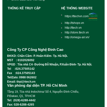
THỐNG KÊ TRUY CẬP
HỆ THỐNG WEBSITE
https://ttechvn.com
http://tshops.vn
http://ttech.vn
http://store.ttech.vn
http://omega-air.vn/
Công Ty CP Công Nghệ Đỉnh Cao
ĐKKD: Chân Cầm- P. Hoàn Kiếm- Tp. Hà Nội.
MST : 0102026092
VPGD
:
Tòa nhà C4- Đường Đỗ Nhuận, P.Xuân Đỉnh- Tp. Hà Nội.
Tel :024.37505142
Fax :024.37505143
Tel/Zalo: 0988 062602
Email: thai@ttech.vn
Văn phòng đại diện TP. Hồ Chí Minh
Tầng 19, Tòa nhà Indochina/ Số 4, Nguyễn Đình Chiểu,
P.Đakao, Q1, TP.HCM
Tel: (028)-6288-4442
Fax: 028-6288-4265