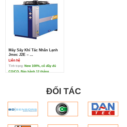
Máy Sấy Khí Tác Nhân Lạnh
Máy Sấy Khí Jmec J2E – 15GP
Jmec J2E – 60GP
Liên hệ
Liên hệ
Máy Sấy Khí Jmec J2E – 15GP
Xuất xứ: JMEC – Đài Loan
xuất xứ: JMEC – Đài Loan
Bảo hành: 12 tháng
Bảo hành: 12 tháng
Hàng mới 100%
hàng mới 100%
Giá cả cạnh tranh
Giá cả cạnh tranh
Đa dạng về dải lưu lượng
đa dạng về dải lưu lượng
Ứng dụng: giảm nhiệt độ điểm
sương của khí nén xuống 2 – 10 độ
C; tách nước khỏi khí nén
Lưu lượng: 2.4 Nm3/phút
Máy Sấy Khí Tác Nhân Lạnh
Thích hợp với máy nén khí
Jmec J2E – ...
5.5kw/7HP
Liên hệ
Kết hợp bộ lọc loại -15F/25F
áp suất làm việc tối đa: 16bar
Tình trạng:
New 100%, có đầy đủ
nhiệt độ đầu vào tối đa: 80 độ C
CO/CQ. Bảo hành 12 tháng
Máy Sấy Khí Tác Nhân Lạnh
Jmec J2E – 100GP
ĐỐI TÁC
Liên hệ
Xuất xứ: JMEC – Đài Loan
Bảo hành: 12 tháng
Hàng mới 100%
Giá cả cạnh tranh
đa dạng về dải lưu lượng