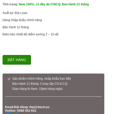
Tình trạng:
New 100%, có đầy đủ CO/CQ. Bảo hành 12 tháng
Xuất xứ: Đài Loan
Hàng nhập khẩu chính hãng
Bảo hành 12 tháng
Đảm bảo nhiệt độ điểm sương 2 – 10 độ
ĐẶT HÀNG
Sản phẩm chính hãng, nhập khẩu trực tiếp
Bảo hành 12 tháng. Cung cấp CO & CQ.
Giao hàng từ 8am- 18pm hàng ngày.
Email Đặt Hàng:
thai@ttech.vn
Hotline: 0988 062 602