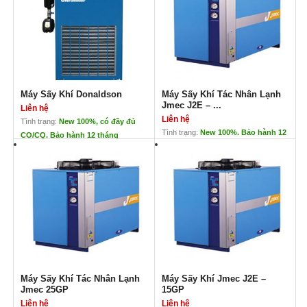
Máy Sấy Khí Donaldson
Máy Sấy Khí Tác Nhân Lạnh
Jmec J2E – ...
Liên hệ
Liên hệ
Tình trạng:
New 100%, có đầy đủ
Tình trạng:
New 100%. Bảo hành 12
CO/CQ. Bảo hành 12 tháng
Tháng. Có CO/CQ
Máy Sấy Khí Donaldson
Máy Sấy Khí Tác Nhân Lạnh
Jmec J2E – 60GP
Liên hệ
Máy sấy khí
Liên hệ
Donaldson
xuất xứ: JMEC – Đài Loan
tiêu chuẩn châu Âu
Bảo hành: 12 tháng
đa dạng về chủng loại
hàng mới 100%
Giá cả cạnh tranh
(máy sấy tác nhân
đa dạng về dải lưu lượng
lạnh, máy sấy hấp thụ,
máy sấy hấp thụ tái
sinh…)
nhập khẩu nguyên
chiếc
Máy Sấy Khí Tác Nhân Lạnh
Máy Sấy Khí Jmec J2E –
tư vấn lắp đặt và hỗ
Jmec 25GP
15GP
trợ kĩ thuật
Liên hệ
Liên hệ