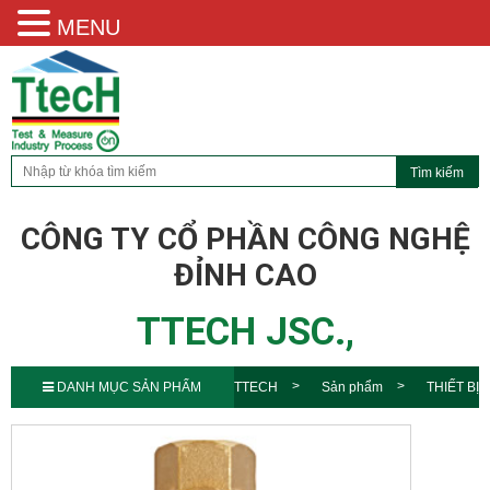
MENU
CÔNG TY CỔ PHẦN CÔNG NGHỆ
ĐỈNH CAO
TTECH JSC.,
DANH MỤC SẢN PHẨM
TTECH
Sản phẩm
THIẾT BỊ
ĐO LƯU LƯỢNG DẠNG ỐNG Z-
6200