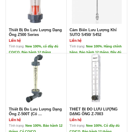
Thiết Bị Đo Lưu Lượng Dạng
Cảm Biến Lưu Lượng Khí
Ống Z500 Series
SUTO S450/ S452
Liên hệ
Liên hệ
Tình trạng:
New 100%, có đầy đủ
Tình trạng:
New 100%. Hàng chính
CO/CQ. Bảo hành 12 tháng
hãng. Bảo hành 12 tháng. Đầy đủ
CO/CQ
Thiết Bị Đo Lưu Lượng Dạng
Cảm Biến Lưu Lượng Khí
Ống Z500 Series
SUTO S450/ S452
Liên hệ
Liên hệ
Thiết Bị Đo Lưu
Cảm Biến Lưu Lượng khí
Lượng Dạng Ống
SUTO S 450/ S 452
Z500 Series
Đặc điểm
Xuất xứ: Suto – Đức
Dải lưu lượng :
0,1-
Đo trực tiếp lưu lượng tức
250GPM
thời, lưu lượng tổng mà
Vật liệu chống ăn
không cần bù áp suất
mòn, sử dụng được
Dải kích thước rộng hỗ trợ
cho nước sạch
Thiết Bị Đo Lưu Lượng Dạng
THIẾT BỊ ĐO LƯU LƯỢNG
cho loại cắm thẳng với
Thang đo dễ đọc, màu
Ống Z-500T (Có ...
DẠNG ỐNG Z-7003
những ống có đường kính
đen cho độ tương
lớn và loại trên ống với
Liên hệ
Liên hệ
phản tối ưu
những ống có đường kính
Tình trạng:
New 100%. Bảo hành 12
Tình trạng:
New 100%. Có đầy đủ
Không tiếp xúc trực
nhỏ.
tháng. Có CO/CQ
CO/CQ. Bảo hành 12 tháng