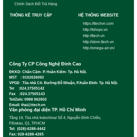
Chính Sách Đổi Trả Hàng
THỐNG KÊ TRUY CẬP
HỆ THỐNG WEBSITE
https://ttechvn.com
http://tshops.vn
http://ttech.vn
http://store.ttech.vn
http://omega-air.vn/
Công Ty CP Công Nghệ Đỉnh Cao
ĐKKD: Chân Cầm- P. Hoàn Kiếm- Tp. Hà Nội.
MST : 0102026092
VPGD
:
Tòa nhà C4- Đường Đỗ Nhuận, P.Xuân Đỉnh- Tp. Hà Nội.
Tel :024.37505142
Fax :024.37505143
Tel/Zalo: 0988 062602
Email: thai@ttech.vn
Văn phòng đại diện TP. Hồ Chí Minh
Tầng 19, Tòa nhà Indochina/ Số 4, Nguyễn Đình Chiểu,
P.Đakao, Q1, TP.HCM
Tel: (028)-6288-4442
Fax: 028-6288-4265