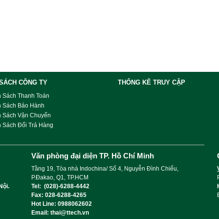
 SÁCH CÔNG TY
THỐNG KÊ TRUY CẬP
h Sách Thanh Toán
h Sách Bảo Hành
h Sách Vận Chuyển
 Sách Đổi Trả Hàng
Văn phòng đại diện TP. Hồ Chí Minh
Tầng 19, Tòa nhà Indochina/ Số 4, Nguyễn Đình Chiểu,
P.Đakao, Q1, TP.HCM
Nội.
Tel: (028)-6288-4442
Fax: 028-6288-4265
Hot Line: 0988062602
Email: thai@ttech.vn