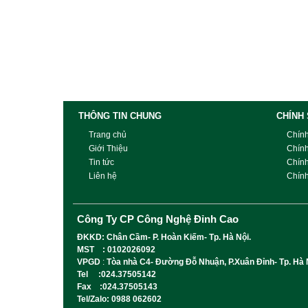
THÔNG TIN CHUNG
CHÍNH
Trang chủ
Chín
Giới Thiệu
Chín
Tin tức
Chín
Liên hệ
Chính
Công Ty CP Công Nghệ Đỉnh Cao
ĐKKD: Chân Cầm- P. Hoàn Kiếm- Tp. Hà Nội.
MST : 0102026092
VPGD
:
Tòa nhà C4- Đường Đỗ Nhuận, P.Xuân Đỉnh- Tp. Hà 
Tel :024.37505142
Fax :024.37505143
Tel/Zalo: 0988 062602