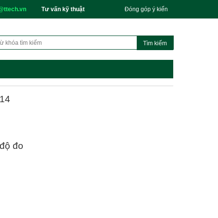
@ttech.vn
Tư vấn kỹ thuật
Đóng góp ý kiến
14
 độ đo