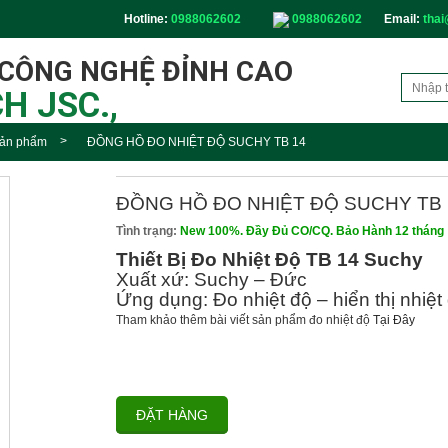
Hotline:
0988062602
0988062602
Email:
thai
 CÔNG NGHỆ ĐỈNH CAO
H JSC.,
ản phẩm
ĐỒNG HỒ ĐO NHIỆT ĐỘ SUCHY TB 14
ĐỒNG HỒ ĐO NHIỆT ĐỘ SUCHY TB 
Tình trạng:
New 100%. Đầy Đủ CO/CQ. Bảo Hành 12 tháng
Thiết Bị Đo Nhiệt Độ TB 14 Suchy
Xuất xứ: Suchy – Đức
Ứng dụng: Đo nhiệt độ – hiển thị nhiệt
Tham khảo thêm bài viết sản phẩm đo nhiệt độ
Tại Đây
ĐẶT HÀNG