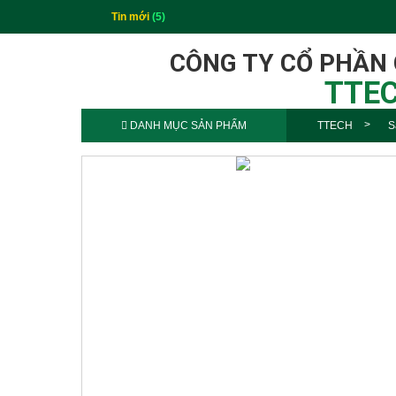
Tin mới
(5)
CÔNG TY CỔ PHẦN
TTEC
DANH MỤC SẢN PHẨM
TTECH
S