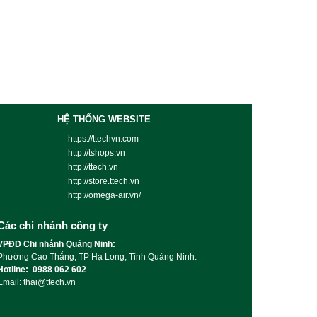
HỆ THỐNG WEBSITE
https://ttechvn.com
http://tshops.vn
http://ttech.vn
http://store.ttech.vn
http://omega-air.vn/
Các chi nhánh công ty
VPĐD Chi nhánh Quảng Ninh:
Phường Cao Thắng, TP Hạ Long, Tỉnh Quảng Ninh.
Hotline: 0988 062 602
Email: thai@ttech.vn