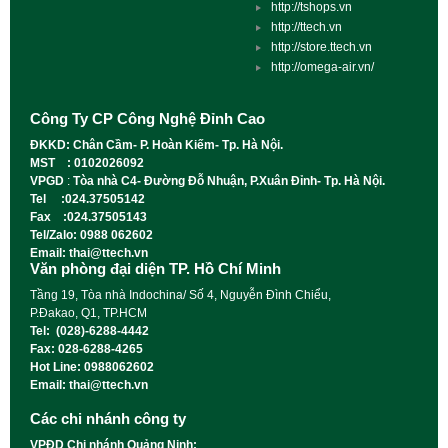
http://tshops.vn
http://ttech.vn
http://store.ttech.vn
http://omega-air.vn/
Công Ty CP Công Nghệ Đỉnh Cao
ĐKKD: Chân Cầm- P. Hoàn Kiếm- Tp. Hà Nội.
MST : 0102026092
VPGD
:
Tòa nhà C4- Đường Đỗ Nhuận, P.Xuân Đỉnh- Tp. Hà Nội.
Tel :024.37505142
Fax :024.37505143
Tel/Zalo: 0988 062602
Email: thai@ttech.vn
Văn phòng đại diện TP. Hồ Chí Minh
Tầng 19, Tòa nhà Indochina/ Số 4, Nguyễn Đình Chiểu,
P.Đakao, Q1, TP.HCM
Tel: (028)-6288-4442
Fax: 028-6288-4265
Hot Line: 0988062602
Email: thai@ttech.vn
Các chi nhánh công ty
VPĐD Chi nhánh Quảng Ninh: