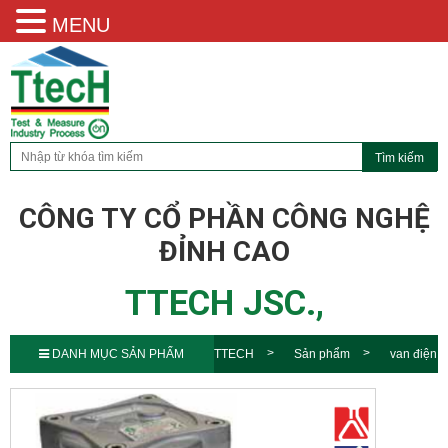
MENU
CÔNG TY CỔ PHẦN CÔNG NGHỆ
ĐỈNH CAO
TTECH JSC.,
DANH MỤC SẢN PHẨM
TTECH
Sản phẩm
van điện
từ phòng nổ 21L Ex m Ex d N.C.