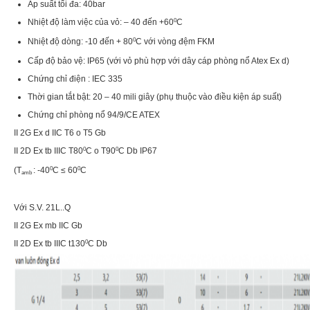
Áp suất tối đa: 40bar
Nhiệt độ làm việc của vỏ: – 40 đến +60
0
C
Nhiệt độ dòng: -10 đến + 80
0
C với vòng đệm FKM
Cấp độ bảo vệ: IP65 (với vỏ phù hợp với dây cáp phòng nổ Atex Ex d)
Chứng chỉ điện : IEC 335
Thời gian tắt bật: 20 – 40 mili giây (phụ thuộc vào điều kiện áp suất)
Chứng chỉ phòng nổ 94/9/CE ATEX
II 2G Ex d IIC T6 o T5 Gb
II 2D Ex tb IIIC T80
0
C o T90
0
C Db IP67
(T
: -40
0
C ≤ 60
0
C
amb
Với S.V. 21L..Q
II 2G Ex mb IIC Gb
II 2D Ex tb IIIC t130
0
C Db