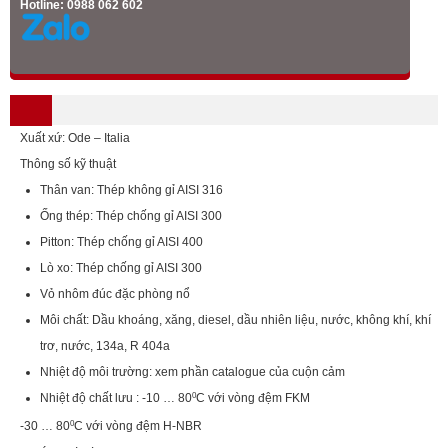
Hotline: 0988 062 602
Xuất xứ: Ode – Italia
Thông số kỹ thuật
Thân van: Thép không gỉ AISI 316
Ống thép: Thép chống gỉ AISI 300
Pitton: Thép chống gỉ AISI 400
Lò xo: Thép chống gỉ AISI 300
Vỏ nhôm đúc đặc phòng nổ
Môi chất: Dầu khoáng, xăng, diesel, dầu nhiên liệu, nước, không khí, khí
trơ, nước, 134a, R 404a
Nhiệt độ môi trường: xem phần catalogue của cuộn cảm
Nhiệt độ chất lưu : -10 … 80
0
C với vòng đệm FKM
-30 … 80
0
C với vòng đệm H-NBR