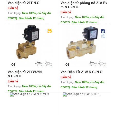
Van điện từ 21T N.C
Van điện từ phòng nổ 21A Ex
m N.C./N.O.
Liên hệ
Liên hệ
Tình trạng:
New 100%, có đầy đủ
Tình trạng:
New 100%, có đầy đủ
CO/CQ. Bảo hành 12 tháng
CO/CQ. Bảo hành 12 tháng
Van điện từ 21T N.C
Van điện từ phòng nổ 21A Ex
m N.C./N.O.
Liên hệ
Liên hệ
Đặc điểm
Thiết kế chắc chắn
Đặc điểm :
Không yêu cầu áp suất nhở nhất
Dải làm việc rộng, ứng dụng với
Phiên bản cải tiến DVGW ứng dụng
các van có lưu lượng lớn, sử dụng
cho khí
cho các loại chất lỏng, chất khí
XEM THÊM CÁC LOẠI VAN TẠI
Thân thiện với môi trường
ĐÂY
Khung van nhỏ để đóng ngắt chặt
Dễ lắp đặt ở các vị trí
Van điện từ 21YW-YN
Van Điện Từ 21W N.C./N.O
N.C./N.O
Liên hệ
Liên hệ
Tình trạng:
New 100%, có đầy đủ
Tình trạng:
New 100%, có đầy đủ
CO/CQ. Bảo hành 12 tháng
CO/CQ. Bảo hành 12 tháng
Van điện từ 21YW-YN N.C./N.O
Van Điện Từ 21W N.C./N.O
Liên hệ
Liên hệ
Xuất xứ: Ode – Italia
Đặc điểm:
Thân van: Đồng UNI
Có ứng dụng điều khiển dòng hơi