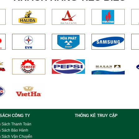
 SÁCH CÔNG TY
THỐNG KÊ TRUY CẬP
h Sách Thanh Toán
h Sách Bảo Hành
h Sách Vận Chuyển