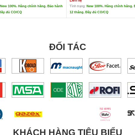
Liên hệ
New 100%. Hàng chính hãng. Bảo hành
Tình trạng:
New 100%. Hàng chính hãng. 
 Đầy đủ CO/CQ
12 tháng. Đầy đủ CO/CQ
Khí Xoắn Ốc Alup
Máy Nén Khí Bơm Nước Không Dầu
Liên hệ
ệu: ALUP
Xuất xứ: Đức
ức
Phạm vi WIS: 20-75V
ĐỐI TÁC
u cao cấp nhất hiện nay.
Đánh giá áp suất lên đến 13 bar.
 level 0( Tiêu chuẩn cao nhất)
Công suất từ 306 đến 504 m³ / h – 85 đến
phòng thí nghiệm R & D, bệnh viện,
– 180 đến 296 cfm.
 học, ứng dụng nha khoa, thực phẩm và
Loại Máy nén hoàn hảo.
Thân thiện môi trường
 đến 10 bar.
Công nghệ hiện đại nhất
– 6,8 đến 147 m³ / h.
,8 l / s.
6,5 cfm.
nh thấp tới 53 dB.
m ái, không tiếng động.
KHÁCH HÀNG TIÊU BIỂU