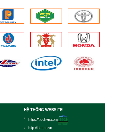
HỆ THỐNG WEBSITE
https://ttechvn.com
http://tshops.vn