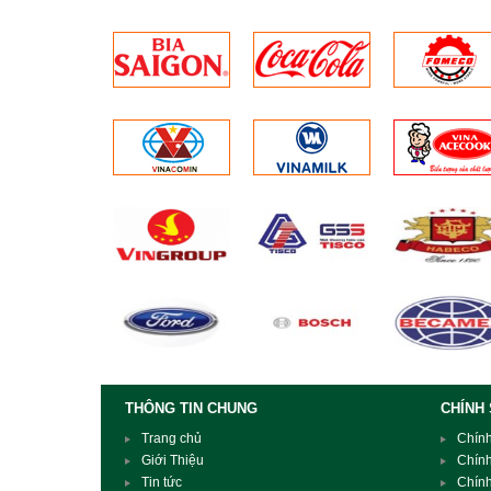
dài tuổi thọ
THÔNG TIN CHUNG
CHÍNH
Trang chủ
Chín
Giới Thiệu
Chín
Tin tức
Chín