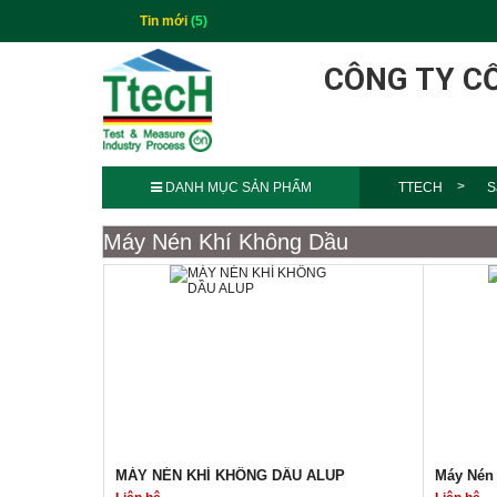
Tin mới
(5)
CÔNG TY C
DANH MỤC SẢN PHẨM
TTECH
S
Máy Nén Khí Không Dầu
MÁY NÉN KHÍ KHÔNG DẦU ALUP
Máy Nén 