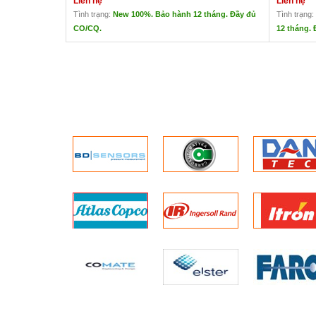
Liên hệ
Liên hệ
Tình trạng:
New 100%. Bảo hành 12 tháng. Đầy đủ
Tình trạng:
CO/CQ.
12 tháng.
MÁY NÉN KHÍ KHÔNG DẦU ALUP
Máy Nén 
Liên hệ
Liên hệ
Thương hiệu: ALUP
Thương hi
Xuất xứ: Đức
Xuất xứ: Đ
Tiêu chuẩn: cao nhất và hiện đại
Thương hiệ
Tiêu chuẩn:
nhất hiện nay
Ứng dụng: 
Không khí khô xuống đến -40 độ
trường đại
C điểm sương.
đồ uống.
Không cần hệ thống lọc để loại bỏ
Áp suất lên
dầu dư trong toàn bộ mạng lưới khí
Đầu ra từ: 
nén.
– 1,9 đến 40
Vận hành êm
– 4,0 đến 8
Mức âm tha
Có thể chọn tán âm thanh làm tùy
Vận hành ê
chọn để đảm bảo hoạt động im
lặng hơn.
Chất lượng và độ tin cậy tối thượng
Vật liệu và chất lượng cao cấp
Đảm bảo tuổi thọ vận hành lâu dài
với các can thiệp dịch vụ tối thiểu.
Không cần thay dầu và chi phí liên
quan đến quản lý chất thải dầu.
Các bộ phận được bọc bên trong
đảm bảo không bị ăn mòn và kéo