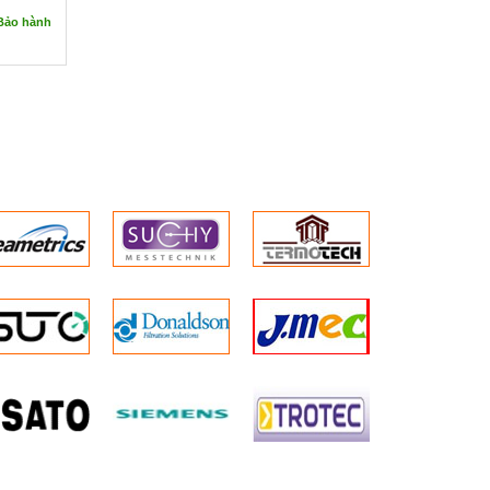
Bảo hành
 Alup
 140 l / s