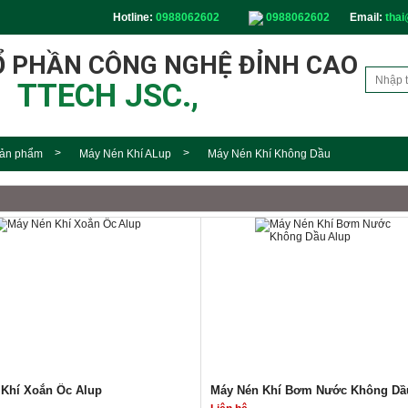
Hotline:
0988062602
0988062602
Email:
thai
Ổ PHẦN CÔNG NGHỆ ĐỈNH CAO
TTECH JSC.,
ản phẩm
Máy Nén Khí ALup
Máy Nén Khí Không Dầu
Khí Xoắn Ốc Alup
Máy Nén Khí Bơm Nước Không Dầ