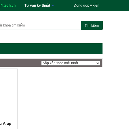
@ttech.vn
Tư vấn kỹ thuật
Đóng góp ý kiến
u Alup