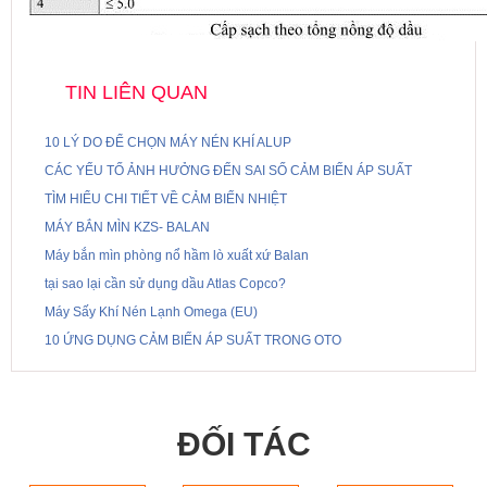
TIN LIÊN QUAN
10 LÝ DO ĐỂ CHỌN MÁY NÉN KHÍ ALUP
CÁC YẾU TỐ ẢNH HƯỞNG ĐẾN SAI SỐ CẢM BIẾN ÁP SUẤT
TÌM HIỂU CHI TIẾT VỀ CẢM BIẾN NHIỆT
MÁY BẮN MÌN KZS- BALAN
Máy bắn mìn phòng nổ hầm lò xuất xứ Balan
tại sao lại cần sử dụng dầu Atlas Copco?
Máy Sấy Khí Nén Lạnh Omega (EU)
10 ỨNG DỤNG CẢM BIẾN ÁP SUẤT TRONG OTO
ĐỐI TÁC