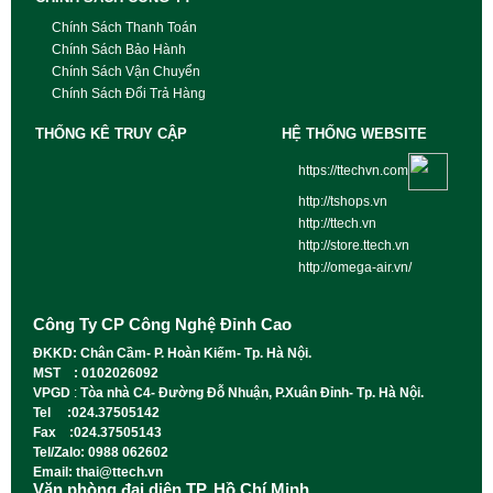
Chính Sách Thanh Toán
Chính Sách Bảo Hành
Chính Sách Vận Chuyển
Chính Sách Đổi Trả Hàng
THỐNG KÊ TRUY CẬP
HỆ THỐNG WEBSITE
https://ttechvn.com
http://tshops.vn
http://ttech.vn
http://store.ttech.vn
http://omega-air.vn/
Công Ty CP Công Nghệ Đỉnh Cao
ĐKKD: Chân Cầm- P. Hoàn Kiếm- Tp. Hà Nội.
MST : 0102026092
VPGD
:
Tòa nhà C4- Đường Đỗ Nhuận, P.Xuân Đỉnh- Tp. Hà Nội.
Tel :024.37505142
Fax :024.37505143
Tel/Zalo: 0988 062602
Email: thai@ttech.vn
Văn phòng đại diện TP. Hồ Chí Minh