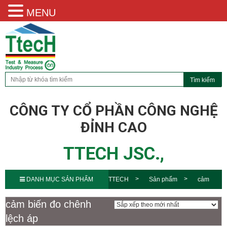
MENU
CÔNG TY CỔ PHẦN CÔNG NGHỆ
ĐỈNH CAO
TTECH JSC.,
DANH MỤC SẢN PHẨM
TTECH
Sản phẩm
cảm
biến đo chênh lệch áp
cảm biến đo chênh
lệch áp