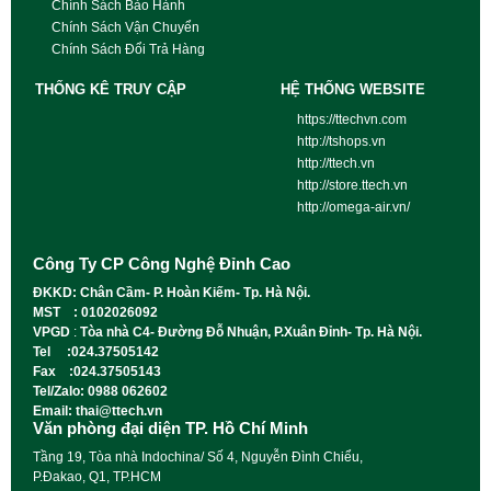
Chính Sách Bảo Hành
Chính Sách Vận Chuyển
Chính Sách Đổi Trả Hàng
THỐNG KÊ TRUY CẬP
HỆ THỐNG WEBSITE
https://ttechvn.com
http://tshops.vn
http://ttech.vn
http://store.ttech.vn
http://omega-air.vn/
Công Ty CP Công Nghệ Đỉnh Cao
ĐKKD: Chân Cầm- P. Hoàn Kiếm- Tp. Hà Nội.
MST : 0102026092
VPGD
:
Tòa nhà C4- Đường Đỗ Nhuận, P.Xuân Đỉnh- Tp. Hà Nội.
Tel :024.37505142
Fax :024.37505143
Tel/Zalo: 0988 062602
Email: thai@ttech.vn
Văn phòng đại diện TP. Hồ Chí Minh
Tầng 19, Tòa nhà Indochina/ Số 4, Nguyễn Đình Chiểu,
P.Đakao, Q1, TP.HCM