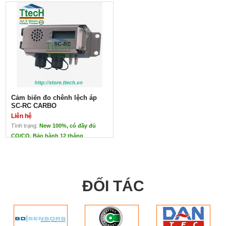
Cảm biến đo chênh lệch áp
SC-RC CARBO
Liên hệ
Tình trạng:
New 100%, có đầy đủ
CO/CQ. Bảo hành 12 tháng
Cảm biến đo chênh lệch áp SC-
RC CARBO
Liên hệ
Cảm biến đo chênh lệch áp SC-RC
ĐỐI TÁC
CARBO
Hệ thống cảm biến chênh lệch áp
suất SC-RC/* là một bộ đo lường áp
suất chênh lệch trong mỏ hầm lò và
mặt đất của các loại khí.
Khí metan và bụi than trong vùng có
khả năng cháy nổ.