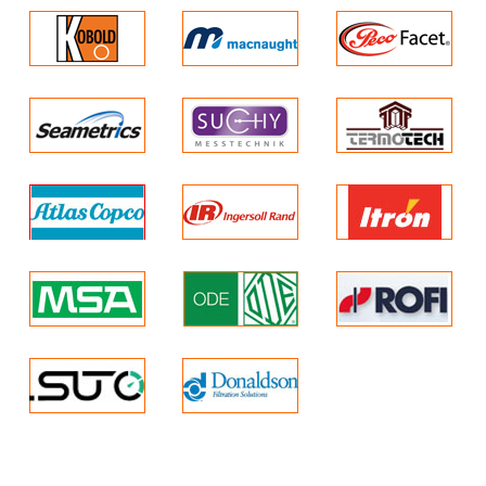
– Tỷ lệ chuyển đổi lớn lên tới 100: 1
– Tối ưu hóa hiệu suất và độ ổn định
: Độ ổn định 10 năm,
hiệu suất : 0,15% URL
– Tùy chọn cài đặt đơn giản : cài đặt
thông qua các phím trên chỉ báo
LCD,
– Công nghệ khóa TTG mới: Cho
phép cài đặt cục bộ nhanh chóng và
dễ
dàng mà không cần mở nắp ngay cả
trong môi trường chống cháy nổ
– Chứng nhận IEC 61508 : Dành cho
ứng dụng SIL2 (1oo1) và SIL3
(1oo2)
– Tuân thủ đầy đủ Chỉ thị về Thiết bị
Áp lực (PED) loại III