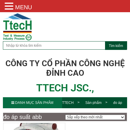
MENU
CÔNG TY CỔ PHẦN CÔNG NGHỆ
ĐỈNH CAO
TTECH JSC.,
DANH MỤC SẢN PHẨM
TTECH
Sản phẩm
đo áp
suất abb
đo áp suất abb