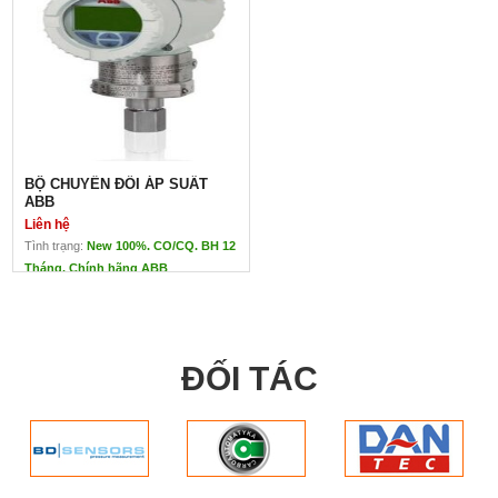
BỘ CHUYỂN ĐỔI ÁP SUẤT
ABB
Liên hệ
Tình trạng:
New 100%. CO/CQ. BH 12
Tháng. Chính hãng ABB
BỘ CHUYỂN ĐỔI ÁP SUẤT ABB
Liên hệ
Bộ chuyển đổi Áp Suất
Hãng Sản xuất : ABB
ĐỐI TÁC
Xuất xứ : Mỹ
1- Ưu Điểm của bộ chuyển đổi :
– Giải pháp được ứng dụng rộng rãi
cho nhiều yêu cầu
– Đo lường được thực hiện dễ dàng
– Độ chính xác cao : 0,04% (tùy chọn
0,025%)
– Công nghệ cảm biến kỹ thuật số
tiên tiến nhất