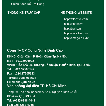
Chính Sách Đổi Trả Hàng
THỐNG KÊ TRUY CẬP
HỆ THỐNG WEBSITE
https://ttechvn.com
http://tshops.vn
http://ttech.vn
http://store.ttech.vn
http://omega-air.vn/
Công Ty CP Công Nghệ Đỉnh Cao
ĐKKD: Chân Cầm- P. Hoàn Kiếm- Tp. Hà Nội.
MST : 0102026092
VPGD
:
Tòa nhà C4- Đường Đỗ Nhuận, P.Xuân Đỉnh- Tp. Hà Nội.
Tel :024.37505142
Fax :024.37505143
Tel/Zalo: 0988 062602
Email: thai@ttech.vn
Văn phòng đại diện TP. Hồ Chí Minh
Tầng 19, Tòa nhà Indochina/ Số 4, Nguyễn Đình Chiểu,
P.Đakao, Q1, TP.HCM
Tel: (028)-6288-4442
Fax: 028-6288-4265