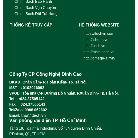
Chính Sách Bảo Hành
Chính Sách Vận Chuyển
Chính Sách Đổi Trả Hàng
THỐNG KÊ TRUY CẬP
HỆ THỐNG WEBSITE
https://ttechvn.com
http://tshops.vn
http://ttech.vn
http://store.ttech.vn
http://omega-air.vn/
Công Ty CP Công Nghệ Đỉnh Cao
ĐKKD: Chân Cầm- P. Hoàn Kiếm- Tp. Hà Nội.
MST : 0102026092
VPGD
:
Tòa nhà C4- Đường Đỗ Nhuận, P.Xuân Đỉnh- Tp. Hà Nội.
Tel :024.37505142
Fax :024.37505143
Tel/Zalo: 0988 062602
Email: thai@ttech.vn
Văn phòng đại diện TP. Hồ Chí Minh
Tầng 19, Tòa nhà Indochina/ Số 4, Nguyễn Đình Chiểu,
P.Đakao, Q1, TP.HCM