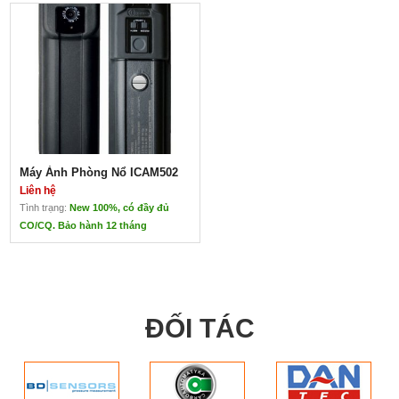
Máy Ảnh Phòng Nổ ICAM502
Liên hệ
Tình trạng:
New 100%, có đầy đủ
CO/CQ. Bảo hành 12 tháng
Máy Ảnh Phòng Nổ ICAM502
Liên hệ
Xuất xứ: Anh
Mới 100%, nhập khẩu
ĐỐI TÁC
trực tiếp. Ứng dụng
trong các phòng nổ,
hầm mỏ
Đặc điểm: Dễ sử dụng
Compliance EMC: EN
55022 1998 class B,