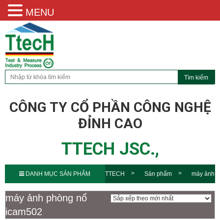
MENU
CÔNG TY CỔ PHẦN CÔNG NGHỆ
ĐỈNH CAO
TTECH JSC.,
DANH MỤC SẢN PHẨM
TTECH
Sản phẩm
máy ảnh
phòng nổ icam502
máy ảnh phòng nổ
icam502