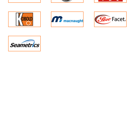
EN 55024 1999
LV: EN 60950 2002
FCC: Class A device
Ingress
protection
IP65
Dimensions
132 x 32 x 22
mm (5.20 x 1.26 x 0.87
in)
Weight
Approximately 200g,
including batteries
Operating temperature
Group II -20°C
to +60°C / Group I 0°C
to +60°C
Relative humidity
95% non-
condensing
Battery
life
Up to 600 shots
without flash and up to
100 shots with flash
taken one after the
other.