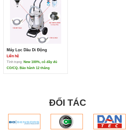
Máy Lọc Dầu Di Động
Liên hệ
Tình trạng:
New 100%, có đầy đủ
CO/CQ. Bảo hành 12 tháng
Máy Lọc Dầu Di Động
Liên hệ
Máy Lọc Dầu Di Động
Hàng nhập khẩu Italia
ĐỐI TÁC
lưu lượng lọc 25 lít/phút (1,5 m3/h)
Lọc cặn
Lọc nước
Môi chất:
Dầu Do
Dầu FO
Dầu nhớt (độ nhớt <320 cSt)
Các loại hoá chất không ăn mòn,
cháy nổ