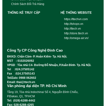
Chính Sách Đổi Trả Hàng
THỐNG KÊ TRUY CẬP
HỆ THỐNG WEBSITE
https://ttechvn.com
http://tshops.vn
http://ttech.vn
http://store.ttech.vn
http://omega-air.vn/
Công Ty CP Công Nghệ Đỉnh Cao
ĐKKD: Chân Cầm- P. Hoàn Kiếm- Tp. Hà Nội.
MST : 0102026092
VPGD
:
Tòa nhà C4- Đường Đỗ Nhuận, P.Xuân Đỉnh- Tp. Hà Nội.
Tel :024.37505142
Fax :024.37505143
Tel/Zalo: 0988 062602
Email: thai@ttech.vn
Văn phòng đại diện TP. Hồ Chí Minh
Tầng 19, Tòa nhà Indochina/ Số 4, Nguyễn Đình Chiểu,
P.Đakao, Q1, TP.HCM
Tel: (028)-6288-4442
Fax: 028-6288-4265