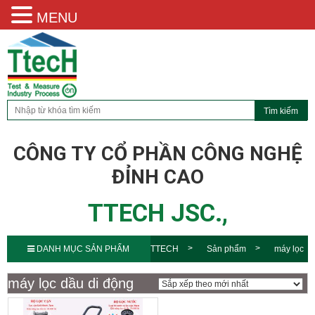
MENU
CÔNG TY CỔ PHẦN CÔNG NGHỆ
ĐỈNH CAO
TTECH JSC.,
DANH MỤC SẢN PHẨM
TTECH
Sản phẩm
máy lọc
dầu di động
máy lọc dầu di động