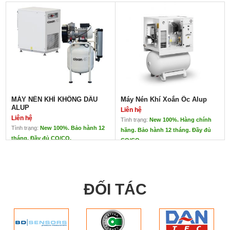
MÁY NÉN KHÍ KHÔNG DẦU
Máy Nén Khí Xoắn Ốc Alup
ALUP
Liên hệ
Liên hệ
Tình trạng:
New 100%. Hàng chính
Tình trạng:
New 100%. Bảo hành 12
hãng. Bảo hành 12 tháng. Đầy đủ
tháng. Đầy đủ CO/CQ.
CO/CQ
MÁY NÉN KHÍ KHÔNG DẦU
Máy Nén Khí Xoắn Ốc Alup
ALUP
Liên hệ
Liên hệ
Thương hiệu: ALUP
Thương hiệu: ALUP
Xuất xứ: Đức
ĐỐI TÁC
Xuất xứ: Đức
Thương hiệu cao cấp nhất hiện nay.
Tiêu chuẩn: level 0( Tiêu chuẩn cao
Tiêu chuẩn: cao nhất và
nhất)
hiện đại nhất hiện nay
Ứng dụng: phòng thí nghiệm R & D,
Không khí khô xuống
bệnh viện, trường đại học, ứng dụng
đến -40 độ C điểm sương.
nha khoa, thực phẩm và đồ uống.
Không cần hệ thống lọc
Áp suất lên đến 10 bar.