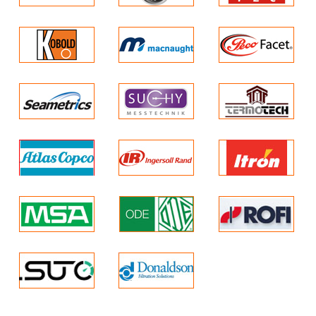
để loại bỏ dầu dư trong
Đầu ra từ: – 6,8 đến 147 m³ / h.
toàn bộ mạng lưới khí
– 1,9 đến 40,8 l / s.
– 4,0 đến 86,5 cfm.
nén.
Mức âm thanh thấp tới 53 dB.
Vận hành êm
Vận hành êm ái, không tiếng động.
Có thể chọn tán âm thanh
làm tùy chọn để đảm bảo
hoạt động im lặng hơn.
Chất lượng và độ tin cậy
tối thượng
Vật liệu và chất lượng cao
cấp
Đảm bảo tuổi thọ vận
hành lâu dài với các can
thiệp dịch vụ tối thiểu.
Không cần thay dầu và
chi phí liên quan đến
quản lý chất thải dầu.
Các bộ phận được bọc
bên trong đảm bảo không
bị ăn mòn và kéo dài tuổi
thọ