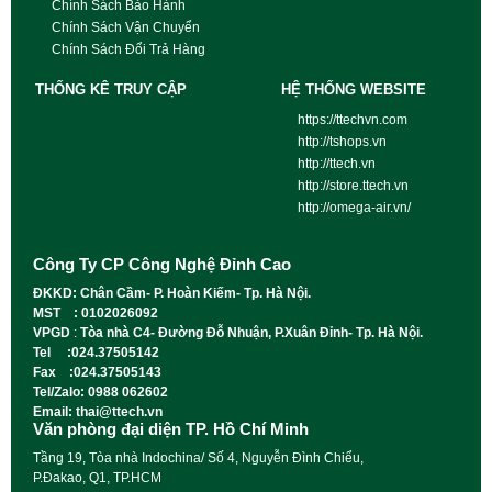
Chính Sách Bảo Hành
Chính Sách Vận Chuyển
Chính Sách Đổi Trả Hàng
THỐNG KÊ TRUY CẬP
HỆ THỐNG WEBSITE
https://ttechvn.com
http://tshops.vn
http://ttech.vn
http://store.ttech.vn
http://omega-air.vn/
Công Ty CP Công Nghệ Đỉnh Cao
ĐKKD: Chân Cầm- P. Hoàn Kiếm- Tp. Hà Nội.
MST : 0102026092
VPGD
:
Tòa nhà C4- Đường Đỗ Nhuận, P.Xuân Đỉnh- Tp. Hà Nội.
Tel :024.37505142
Fax :024.37505143
Tel/Zalo: 0988 062602
Email: thai@ttech.vn
Văn phòng đại diện TP. Hồ Chí Minh
Tầng 19, Tòa nhà Indochina/ Số 4, Nguyễn Đình Chiểu,
P.Đakao, Q1, TP.HCM