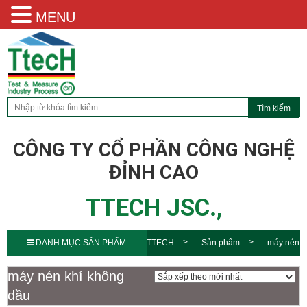
MENU
CÔNG TY CỔ PHẦN CÔNG NGHỆ
ĐỈNH CAO
TTECH JSC.,
DANH MỤC SẢN PHẨM
TTECH
Sản phẩm
máy nén
khí không dầu
máy nén khí không
dầu