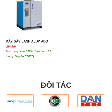
MÁY SẤY LẠNH ALUP ADQ
Liên hệ
Tình trạng:
New 100%. Bảo hành 12
tháng. Đầy đủ CO/CQ.
MÁY SẤY LẠNH ALUP ADQ
Liên hệ
Xuất xứ: Đức
Cải thiện chất lượng
ĐỐI TÁC
không khí
Sử dụng máy sấy không
khí ALUP, chất lượng
không khí được cải thiện
và chất lượng sản phẩm
tăng lên.
Năng suất được tăng lên