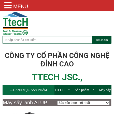
MENU
CÔNG TY CỔ PHẦN CÔNG NGHỆ
ĐỈNH CAO
TTECH JSC.,
DANH MỤC SẢN PHẨM
TTECH
Sản phẩm
Máy sấy
lạnh ALUP
Máy sấy lạnh ALUP