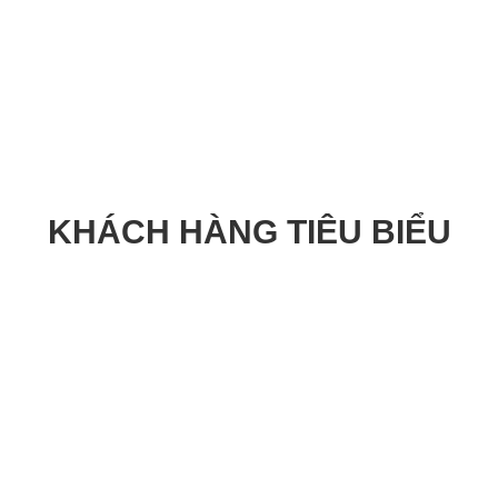
chi phí đầu tư tổng thể
của bạn.
KHÁCH HÀNG TIÊU BIỂU