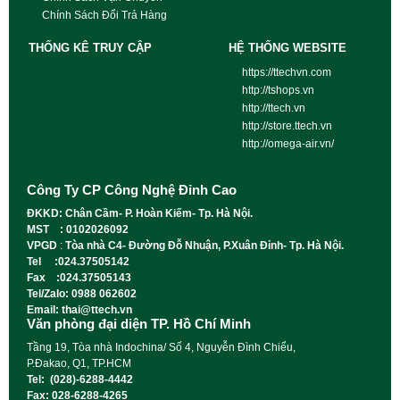
Chính Sách Đổi Trả Hàng
THỐNG KÊ TRUY CẬP
HỆ THỐNG WEBSITE
https://ttechvn.com
http://tshops.vn
http://ttech.vn
http://store.ttech.vn
http://omega-air.vn/
Công Ty CP Công Nghệ Đỉnh Cao
ĐKKD: Chân Cầm- P. Hoàn Kiếm- Tp. Hà Nội.
MST : 0102026092
VPGD
:
Tòa nhà C4- Đường Đỗ Nhuận, P.Xuân Đỉnh- Tp. Hà Nội.
Tel :024.37505142
Fax :024.37505143
Tel/Zalo: 0988 062602
Email: thai@ttech.vn
Văn phòng đại diện TP. Hồ Chí Minh
Tầng 19, Tòa nhà Indochina/ Số 4, Nguyễn Đình Chiểu,
P.Đakao, Q1, TP.HCM
Tel: (028)-6288-4442
Fax: 028-6288-4265