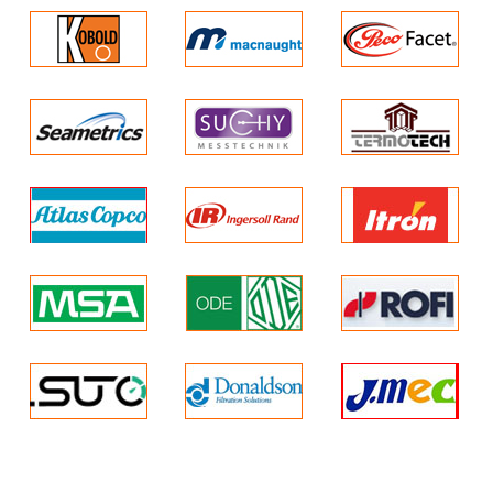
và chi phí bảo trì thấp
hơn.
Vận hành đơn giản máy
sấy lạnh
Sấy không khí yêu cầu
bảo dưỡng tối thiểu.
Kiểm tra nhanh chất
lượng không khí nhờ
màn hình hiển thị mức
điểm sương.
Giải pháp hiệu quả
Máy sấy lạnh của chúng
tôi có mức tiêu thụ điện
năng rất thấp.
Tiết kiệm chi phí.
Tiết kiệm với phục hồi
năng lượng
Chân đế nhỏ hơn, tiết
kiệm được diện tích
Hộp năng lượng giảm
lượng khí thải CO2 của
bạn, giúp bạn hạn chế ô
nhiễm môi trường
Chi phí đầu tư thấp hơn
Hộp năng lượng cung cấp
nhiệt cho các ứng dụng
nước nóng hoặc các quy
trình công nghiệp, giảm